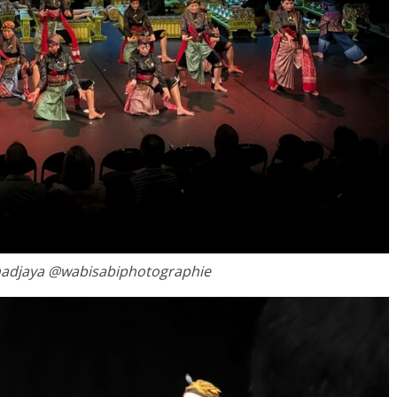
madjaya @wabisabiphotographie