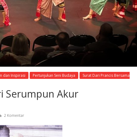
 dan Inspirasi
Pertunjukan Seni Budaya
Surat Dari Prancis Bersama
eri Serumpun Akur
2 Komentar