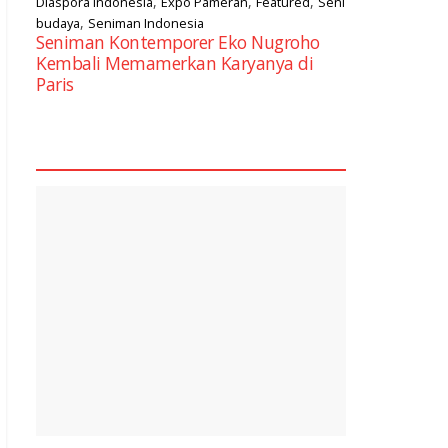
,
,
,
Diaspora Indonesia
Expo Pameran
Featured
Seni
,
budaya
Seniman Indonesia
Seniman Kontemporer Eko Nugroho
Kembali Memamerkan Karyanya di
Paris
square2