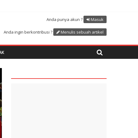
Atdikbud-UNESCO
uk menyambut HUT RI ke 81
Anda punya akun ?
Masuk
Anda ingin berkontribusi ?
Menulis sebuah artikel
AK
quare1