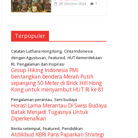
1
28 Oktober 2024
Terpopuler
,
Catatan Lutfiana Hong Kong
Cinta Indonesia
,
,
dengan Agustusan
Featured
HUT Kemerdekaan
,
RI
Pengalaman dan Inspirasi
Group Hiking Indonesia PMI
bentangkan bendera Merah Putih
sepanjang 50 Meter di Brick Hill Hong
Kong untuk menyambut HUT RI ke 81
,
Pengalaman perantau
Seni budaya
Horas! Lama Merantau Di Swiss Budaya
Batak Menjadi Tugasnya Untuk
Diperkenalkan
,
,
Berita setempat
Featured
Pendidikan
Atdikbud KBRI Paris Paparkan Strategi