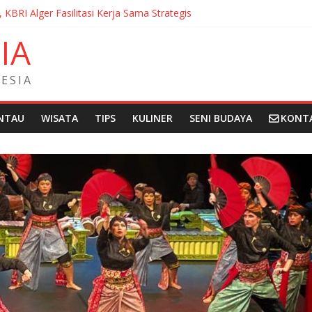
, KBRI Alger Fasilitasi Kerja Sama Strategis
ernasionalisasi Bahasa dan Budaya Indonesia di Prancis di Seminar 
N
I
A
ndera Merah Putih sepanjang 50 Meter di Brick Hill Hong Kong unt
 Fantasia Film Festival 2026 Montréal Kanada
didikan Indonesia kepada Komunitas Paroki di Angola
E
S
I
A
NTAU
WISATA
TIPS
KULINER
SENI BUDAYA
KONT