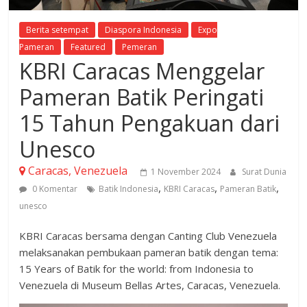
Berita setempat
Diaspora Indonesia
Expo
Pameran
Featured
Pemeran
KBRI Caracas Menggelar
Pameran Batik Peringati
15 Tahun Pengakuan dari
Unesco
Caracas, Venezuela
1 November 2024
Surat Dunia
,
,
,
0 Komentar
Batik Indonesia
KBRI Caracas
Pameran Batik
unesco
KBRI Caracas bersama dengan Canting Club Venezuela
melaksanakan pembukaan pameran batik dengan tema:
15 Years of Batik for the world: from Indonesia to
Venezuela di Museum Bellas Artes, Caracas, Venezuela.