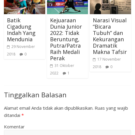
Batik
Kejuaraan
Narasi Visual
Cigadung
Dunia Junior
“Bicara
Indah Yang
2022: Tidak
Tubuh” dan
Mendunia
Beruntung,
Kekurangan
Putra/Patra
Dramatik
29 November
Raih Medali
Makna Tafsir
2018
0
Perak
17 November
31 Oktober
2018
0
2022
1
Tinggalkan Balasan
Alamat email Anda tidak akan dipublikasikan.
Ruas yang wajib
ditandai
*
Komentar