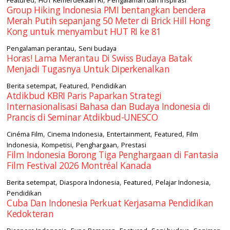
Featured
HUT Kemerdekaan RI
Pengalaman dan Inspirasi
Group Hiking Indonesia PMI bentangkan bendera
Merah Putih sepanjang 50 Meter di Brick Hill Hong
Kong untuk menyambut HUT RI ke 81
,
Pengalaman perantau
Seni budaya
Horas! Lama Merantau Di Swiss Budaya Batak
Menjadi Tugasnya Untuk Diperkenalkan
,
,
Berita setempat
Featured
Pendidikan
Atdikbud KBRI Paris Paparkan Strategi
Internasionalisasi Bahasa dan Budaya Indonesia di
Prancis di Seminar Atdikbud-UNESCO
,
,
,
,
Cinéma Film
Cinema Indonesia
Entertainment
Featured
Film
,
,
,
Indonesia
Kompetisi
Penghargaan
Prestasi
Film Indonesia Borong Tiga Penghargaan di Fantasia
Film Festival 2026 Montréal Kanada
,
,
,
,
Berita setempat
Diaspora Indonesia
Featured
Pelajar Indonesia
Pendidikan
Cuba Dan Indonesia Perkuat Kerjasama Pendidikan
Kedokteran