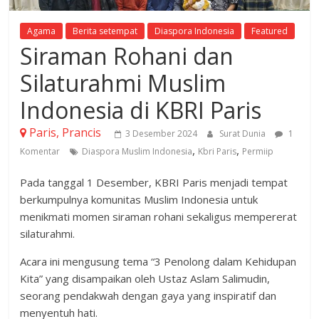
Agama
Berita setempat
Diaspora Indonesia
Featured
Siraman Rohani dan
Silaturahmi Muslim
Indonesia di KBRI Paris
Paris, Prancis
3 Desember 2024
Surat Dunia
1
,
,
Komentar
Diaspora Muslim Indonesia
Kbri Paris
Permiip
Pada tanggal 1 Desember, KBRI Paris menjadi tempat
berkumpulnya komunitas Muslim Indonesia untuk
menikmati momen siraman rohani sekaligus mempererat
silaturahmi.
Acara ini mengusung tema “3 Penolong dalam Kehidupan
Kita” yang disampaikan oleh Ustaz Aslam Salimudin,
seorang pendakwah dengan gaya yang inspiratif dan
menyentuh hati.