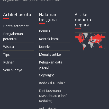
Artikel berita
Halaman
Artikel
berguna
menurut
negara
Berita setempat
Penulis
Pengalaman
perantau
Kontak kami
Wisata
Koneksi
Tips
Menulis artikel
Kuliner
Kebijakan data
pribadi
Seni budaya
Copyright
Redaksi Dunia :
Dini Kusmana
Massabuau (Chef
Redaksi)
Aulia Hakim