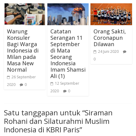
Warung
Catatan
Orang Sakti,
Konsuler
Serangan 11
Coronapun
Bagi Warga
September
Dilawan
Indonesia di
di Mata
24 Juni 2020
Milan pada
Seorang
0
Masa New
Indonesia
Normal
Imam Shamsi
Ali (1)
26 September
12 September
2020
0
2020
0
Satu tanggapan untuk “
Siraman
Rohani dan Silaturahmi Muslim
Indonesia di KBRI Paris
”