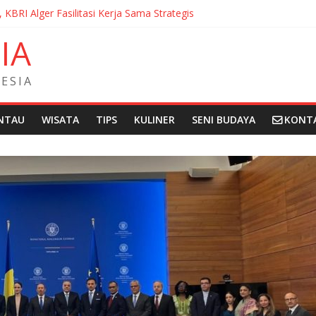
, KBRI Alger Fasilitasi Kerja Sama Strategis
ernasionalisasi Bahasa dan Budaya Indonesia di Prancis di Seminar 
N
I
A
ndera Merah Putih sepanjang 50 Meter di Brick Hill Hong Kong unt
 Fantasia Film Festival 2026 Montréal Kanada
didikan Indonesia kepada Komunitas Paroki di Angola
E
S
I
A
NTAU
WISATA
TIPS
KULINER
SENI BUDAYA
KONT