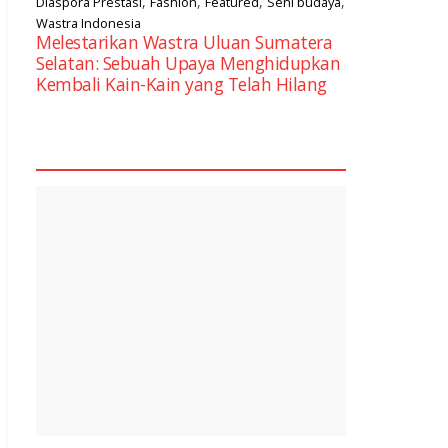
,
,
,
,
Diaspora Prestasi
Fashion
Featured
Seni budaya
Wastra Indonesia
Melestarikan Wastra Uluan Sumatera
Selatan: Sebuah Upaya Menghidupkan
Kembali Kain-Kain yang Telah Hilang
square2