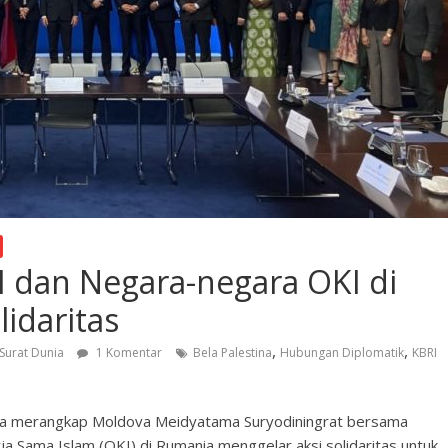
I dan Negara-negara OKI di
idaritas
,
,
Surat Dunia
1 Komentar
Bela Palestina
Hubungan Diplomatik
KBRI
nia merangkap Moldova Meidyatama Suryodiningrat bersama
a Sama Islam (OKI) di Rumania menggelar aksi solidaritas untuk