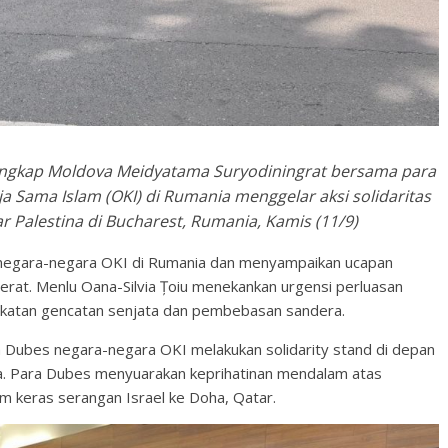
ngkap Moldova Meidyatama Suryodiningrat bersama para
a Sama Islam (OKI) di Rumania menggelar aksi solidaritas
r Palestina di Bucharest, Rumania, Kamis (11/9)
 negara-negara OKI di Rumania dan menyampaikan ucapan
 erat. Menlu Oana-Silvia Țoiu menekankan urgensi perluasan
katan gencatan senjata dan pembebasan sandera.
 Dubes negara-negara OKI melakukan solidarity stand di depan
a. Para Dubes menyuarakan keprihatinan mendalam atas
m keras serangan Israel ke Doha, Qatar.