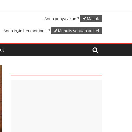
Atdikbud-UNESCO
uk menyambut HUT RI ke 81
Anda punya akun ?
Masuk
Anda ingin berkontribusi ?
Menulis sebuah artikel
AK
quare1