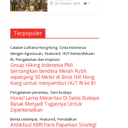
1
28 Oktober 2024
Terpopuler
,
Catatan Lutfiana Hong Kong
Cinta Indonesia
,
,
dengan Agustusan
Featured
HUT Kemerdekaan
,
RI
Pengalaman dan Inspirasi
Group Hiking Indonesia PMI
bentangkan bendera Merah Putih
sepanjang 50 Meter di Brick Hill Hong
Kong untuk menyambut HUT RI ke 81
,
Pengalaman perantau
Seni budaya
Horas! Lama Merantau Di Swiss Budaya
Batak Menjadi Tugasnya Untuk
Diperkenalkan
,
,
Berita setempat
Featured
Pendidikan
Atdikbud KBRI Paris Paparkan Strategi