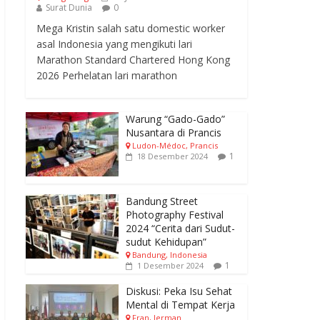
Surat Dunia
0
Mega Kristin salah satu domestic worker
asal Indonesia yang mengikuti lari
Marathon Standard Chartered Hong Kong
2026 Perhelatan lari marathon
Warung “Gado-Gado”
Nusantara di Prancis
Ludon-Médoc, Prancis
1
18 Desember 2024
Bandung Street
Photography Festival
2024 “Cerita dari Sudut-
sudut Kehidupan”
Bandung, Indonesia
1
1 Desember 2024
Diskusi: Peka Isu Sehat
Mental di Tempat Kerja
Fran, Jerman