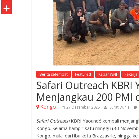
o
t
k
n
h
E
o
e
e
t
a
m
S
k
r
d
e
t
a
h
I
r
s
i
a
n
e
A
l
r
s
p
e
t
p
Berita setempat
Featured
Kabar WNI
Pekerja
Safari Outreach KBRI
Menjangkau 200 PMI d
Kongo
27 Desember 2025
Surat Dunia
Safari Outreach
KBRI Yaoundé kembali menjangkau
Kongo. Selama hampir satu minggu (30 Novembe
Kongo, mulai dari ibu kota Brazzaville, hingga k