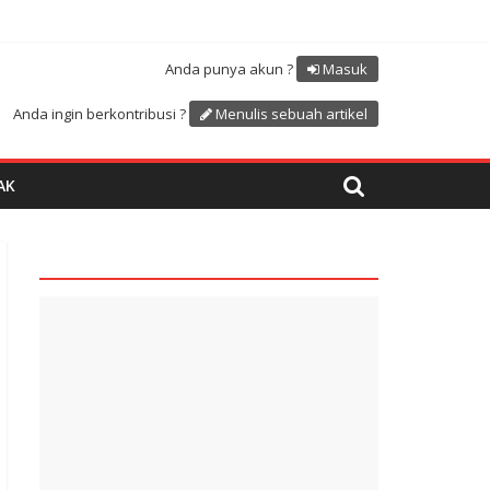
Atdikbud-UNESCO
uk menyambut HUT RI ke 81
Anda punya akun ?
Masuk
Anda ingin berkontribusi ?
Menulis sebuah artikel
AK
quare1