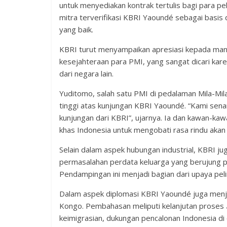
untuk menyediakan kontrak tertulis bagi para p
mitra terverifikasi KBRI Yaoundé sebagai basis
yang baik.
KBRI turut menyampaikan apresiasi kepada ma
kesejahteraan para PMI, yang sangat dicari karen
dari negara lain.
Yuditomo, salah satu PMI di pedalaman Mila-Mil
tinggi atas kunjungan KBRI Yaoundé. “Kami senan
kunjungan dari KBRI”, ujarnya. Ia dan kawan-ka
khas Indonesia untuk mengobati rasa rindu akan 
Selain dalam aspek hubungan industrial, KBRI ju
permasalahan perdata keluarga yang berujung p
Pendampingan ini menjadi bagian dari upaya pe
Dalam aspek diplomasi KBRI Yaoundé juga menja
Kongo. Pembahasan meliputi kelanjutan proses
keimigrasian, dukungan pencalonan Indonesia di o