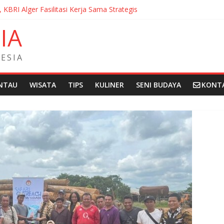
, KBRI Alger Fasilitasi Kerja Sama Strategis
ernasionalisasi Bahasa dan Budaya Indonesia di Prancis di Seminar 
N
I
A
ndera Merah Putih sepanjang 50 Meter di Brick Hill Hong Kong unt
 Fantasia Film Festival 2026 Montréal Kanada
didikan Indonesia kepada Komunitas Paroki di Angola
E
S
I
A
NTAU
WISATA
TIPS
KULINER
SENI BUDAYA
KONT