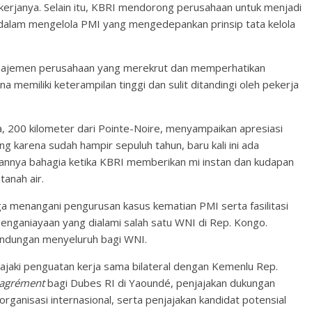
ekerjanya. Selain itu, KBRI mendorong perusahaan untuk menjadi
 dalam mengelola PMI yang mengedepankan prinsip tata kelola
najemen perusahaan yang merekrut dan memperhatikan
a memiliki keterampilan tinggi dan sulit ditandingi oleh pekerja
a, 200 kilometer dari Pointe-Noire, menyampaikan apresiasi
g karena sudah hampir sepuluh tahun, baru kali ini ada
wannya bahagia ketika KBRI memberikan mi instan dan kudapan
tanah air.
ga menangani pengurusan kasus kematian PMI serta fasilitasi
enganiayaan yang dialami salah satu WNI di Rep. Kongo.
lindungan menyeluruh bagi WNI.
jaki penguatan kerja sama bilateral dengan Kemenlu Rep.
agrément
bagi Dubes RI di Yaoundé, penjajakan dukungan
rganisasi internasional, serta penjajakan kandidat potensial