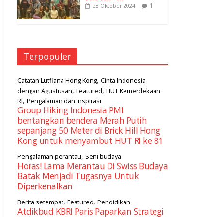
1
28 Oktober 2024
Terpopuler
,
Catatan Lutfiana Hong Kong
Cinta Indonesia
,
,
dengan Agustusan
Featured
HUT Kemerdekaan
,
RI
Pengalaman dan Inspirasi
Group Hiking Indonesia PMI
bentangkan bendera Merah Putih
sepanjang 50 Meter di Brick Hill Hong
Kong untuk menyambut HUT RI ke 81
,
Pengalaman perantau
Seni budaya
Horas! Lama Merantau Di Swiss Budaya
Batak Menjadi Tugasnya Untuk
Diperkenalkan
,
,
Berita setempat
Featured
Pendidikan
Atdikbud KBRI Paris Paparkan Strategi