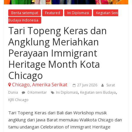
Berita setempat
Featured
Ini Diplomasi
Kegiatan Seni
Budaya Indonesia
Tari Topeng Keras dan
Angklung Meriahkan
Perayaan Immigrant
Heritage Month Kota
Chicago
Chicago, Amerika Serikat
27 Juni 2026
Surat
,
,
Dunia
0 Komentar
Ini Diplomasi
Kegiatan seni Budaya
KJRI Chicago
Tari Topeng Keras dari Bali dan Workshop musik
angklung dari Jawa Barat memukau Walikota Chicago dan
tamu undangan Celebration of Immigrant Heritage