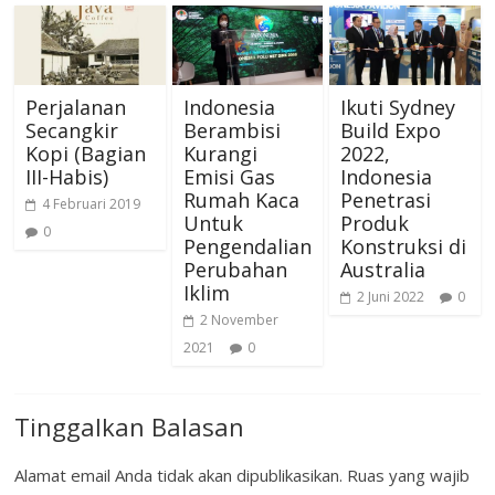
Perjalanan
Indonesia
Ikuti Sydney
Secangkir
Berambisi
Build Expo
Kopi (Bagian
Kurangi
2022,
III-Habis)
Emisi Gas
Indonesia
Rumah Kaca
Penetrasi
4 Februari 2019
Untuk
Produk
0
Pengendalian
Konstruksi di
Perubahan
Australia
Iklim
2 Juni 2022
0
2 November
2021
0
Tinggalkan Balasan
Alamat email Anda tidak akan dipublikasikan.
Ruas yang wajib