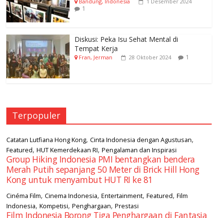
Bandung, Indonesia
1 Desember 2024
1
Diskusi: Peka Isu Sehat Mental di
Tempat Kerja
1
Fran, Jerman
28 Oktober 2024
Terpopuler
,
,
Catatan Lutfiana Hong Kong
Cinta Indonesia dengan Agustusan
,
,
Featured
HUT Kemerdekaan RI
Pengalaman dan Inspirasi
Group Hiking Indonesia PMI bentangkan bendera
Merah Putih sepanjang 50 Meter di Brick Hill Hong
Kong untuk menyambut HUT RI ke 81
,
,
,
,
Cinéma Film
Cinema Indonesia
Entertainment
Featured
Film
,
,
,
Indonesia
Kompetisi
Penghargaan
Prestasi
Film Indonesia Borong Tiga Penghargaan di Fantasia