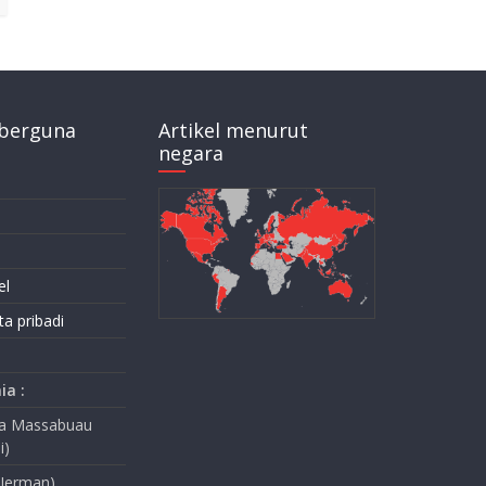
berguna
Artikel menurut
negara
el
ta pribadi
ia :
na Massabuau
i)
(Jerman)