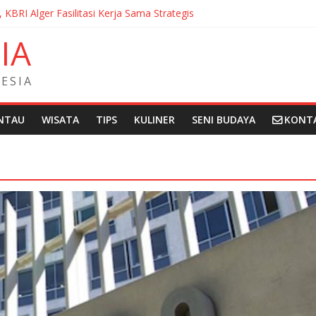
, KBRI Alger Fasilitasi Kerja Sama Strategis
ernasionalisasi Bahasa dan Budaya Indonesia di Prancis di Seminar 
N
I
A
ndera Merah Putih sepanjang 50 Meter di Brick Hill Hong Kong unt
 Fantasia Film Festival 2026 Montréal Kanada
didikan Indonesia kepada Komunitas Paroki di Angola
E
S
I
A
NTAU
WISATA
TIPS
KULINER
SENI BUDAYA
KONT