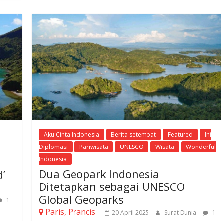
Aku Cinta Indonesia
Berita setempat
Featured
Ini
Diplomasi
Pariwisata
UNESCO
Wisata
Wonderful
Indonesia
Dua Geopark Indonesia
’
Ditetapkan sebagai UNESCO
Global Geoparks
1
Paris, Prancis
20 April 2025
Surat Dunia
1