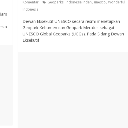
,
,
,
Komentar
Geoparks
Indonesia Indah
unesco
Wonderful
Indonesia
alam
Dewan Eksekutif UNESCO secara resmi menetapkan
esia
Geopark Kebumen dan Geopark Meratus sebagai
UNESCO Global Geoparks (UGGs). Pada Sidang Dewan
Eksekutif