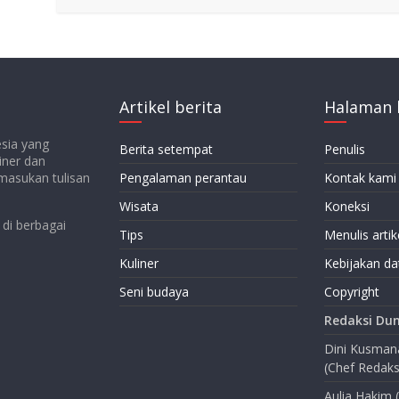
Artikel berita
Halaman 
esia yang
Berita setempat
Penulis
iner dan
emasukan tulisan
Pengalaman perantau
Kontak kami
Wisata
Koneksi
di berbagai
Tips
Menulis artik
Kuliner
Kebijakan da
Seni budaya
Copyright
Redaksi Dun
Dini Kusma
(Chef Redaks
Aulia Hakim 