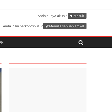
Atdikbud-UNESCO
uk menyambut HUT RI ke 81
Anda punya akun ?
Masuk
Anda ingin berkontribusi ?
Menulis sebuah artikel
AK
quare1