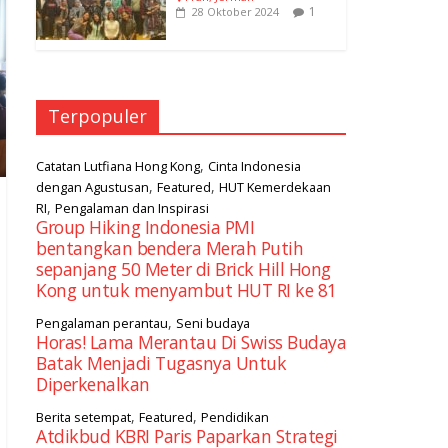
1
28 Oktober 2024
Terpopuler
,
Catatan Lutfiana Hong Kong
Cinta Indonesia
,
,
dengan Agustusan
Featured
HUT Kemerdekaan
,
RI
Pengalaman dan Inspirasi
Group Hiking Indonesia PMI
bentangkan bendera Merah Putih
sepanjang 50 Meter di Brick Hill Hong
Kong untuk menyambut HUT RI ke 81
,
Pengalaman perantau
Seni budaya
Horas! Lama Merantau Di Swiss Budaya
Batak Menjadi Tugasnya Untuk
Diperkenalkan
,
,
Berita setempat
Featured
Pendidikan
Atdikbud KBRI Paris Paparkan Strategi