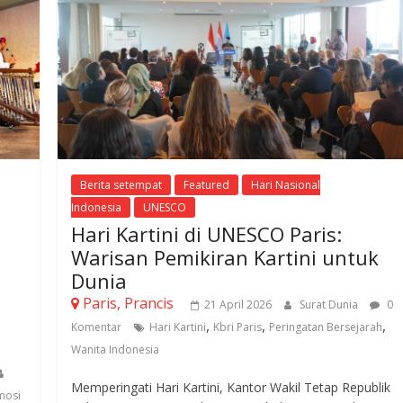
Berita setempat
Featured
Hari Nasional
Indonesia
UNESCO
Hari Kartini di UNESCO Paris:
Warisan Pemikiran Kartini untuk
Dunia
Paris, Prancis
21 April 2026
Surat Dunia
0
,
,
,
Komentar
Hari Kartini
Kbri Paris
Peringatan Bersejarah
Wanita Indonesia
Memperingati Hari Kartini, Kantor Wakil Tetap Republik
mosi