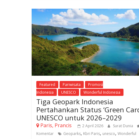
Featured
Pariwisata
Promosi
Indonesia
UNESCO
Wonderful Indonesia
Tiga Geopark Indonesia
Pertahankan Status ‘Green Card
UNESCO untuk 2026–2029
Paris, Prancis
2 April 2026
Surat Dunia
,
,
,
Komentar
Geoparks
Kbri Paris
unesco
Wonderful