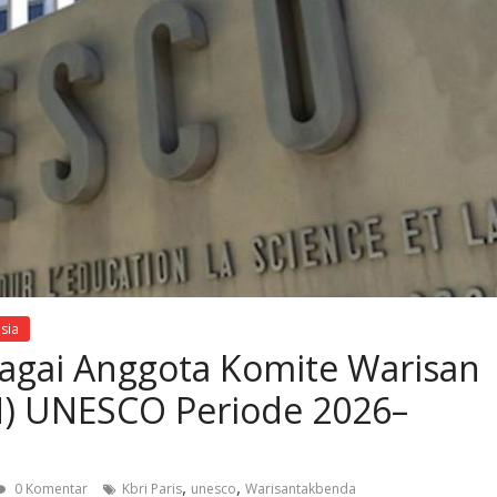
sia
bagai Anggota Komite Warisan
H) UNESCO Periode 2026–
,
,
0 Komentar
Kbri Paris
unesco
Warisantakbenda