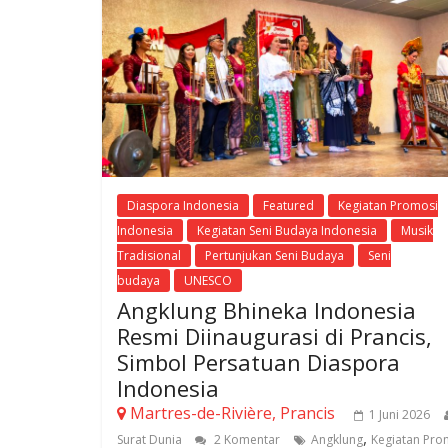
Diaspora Indonesia
Featured
Kegiatan Promosi
Indonesia
Kegiatan Seni Budaya Indonesia
Musik
Tradisional
Pertunjukan Seni Budaya
Seni
budaya
UNESCO
Angklung Bhineka Indonesia
Resmi Diinaugurasi di Prancis,
Simbol Persatuan Diaspora
Indonesia
Martres-de-Rivière, Prancis
1 Juni 2026
,
Surat Dunia
2 Komentar
Angklung
Kegiatan Pro