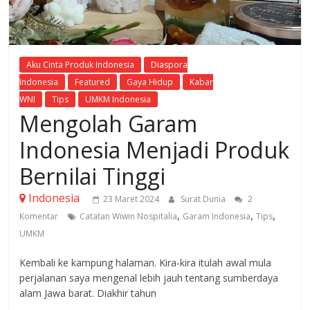
Aku Cinta Produk Indonesia
Diaspora
Indonesia
Featured
Gaya Hidup
Kabar
WNI
Tips
UMKM Indonesia
Mengolah Garam
Indonesia Menjadi Produk
Bernilai Tinggi
Indonesia
23 Maret 2024
Surat Dunia
2
,
,
,
Komentar
Catatan Wiwin Nospitalia
Garam Indonesia
Tips
UMKM
Kembali ke kampung halaman. Kira-kira itulah awal mula
perjalanan saya mengenal lebih jauh tentang sumberdaya
alam Jawa barat. Diakhir tahun