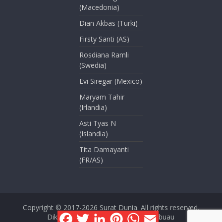
(Macedonia)
Dian Akbas (Turki)
Firsty Santi (AS)
Rosdiana Ramli
(Swedia)
Evi Siregar (Mexico)
Maryam Tahir
(Irlandia)
Asti Tyas N
(Islandia)
Tita Damayanti
(FR/AS)
Copyright © 2017-2026
Surat Dunia
. All rights reserved.
F
T
L
P
W
E
Dikelola oleh Dini Kusmana Massabuau