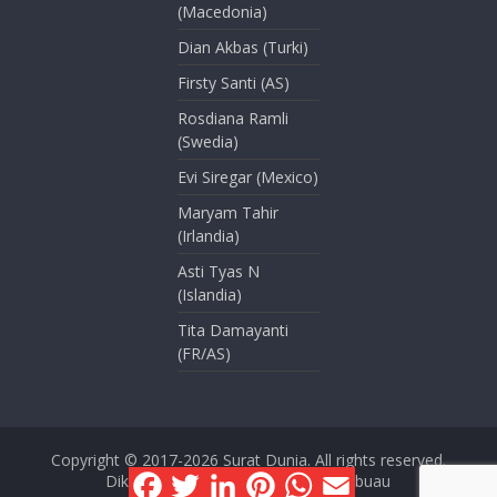
(Macedonia)
Dian Akbas (Turki)
Firsty Santi (AS)
Rosdiana Ramli
(Swedia)
Evi Siregar (Mexico)
Maryam Tahir
(Irlandia)
Asti Tyas N
(Islandia)
Tita Damayanti
(FR/AS)
Copyright © 2017-2026
Surat Dunia
. All rights reserved.
F
T
L
P
W
E
Dikelola oleh Dini Kusmana Massabuau
a
w
i
i
h
m