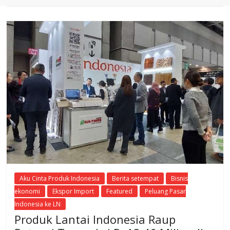
Aku Cinta Produk Indonesia
Berita setempat
Bisnis
ekonomi
Ekspor Import
Featured
Peluang Pasar
Indonesia ke LN
Produk Lantai Indonesia Raup