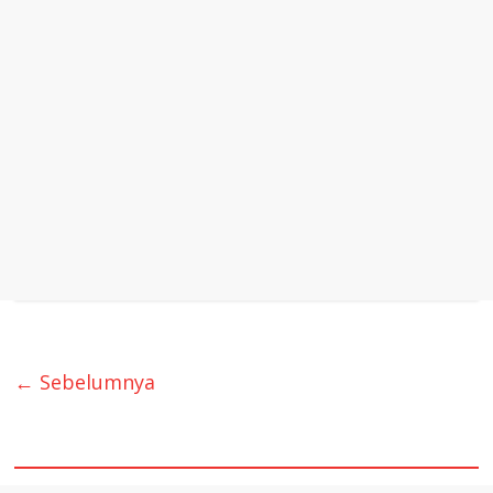
← Sebelumnya
quare1