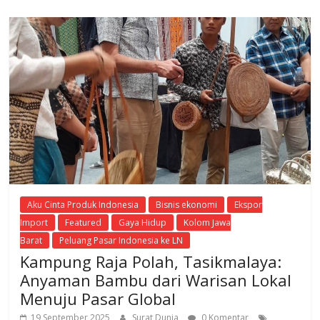
Aku Cinta Produk Indonesia
Bisnis ekonomi
Ekspor
Import
Featured
Gaya Hidup
Kolom Jawa
Barat
Peluang Pasar Indonesia ke LN
Kampung Raja Polah, Tasikmalaya:
Anyaman Bambu dari Warisan Lokal
Menuju Pasar Global
19 September 2025
Surat Dunia
0 Komentar