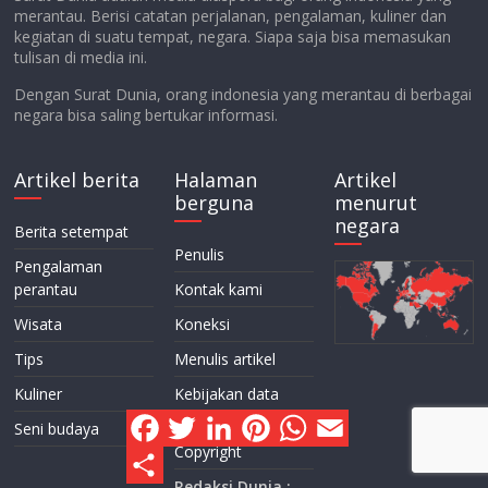
merantau. Berisi catatan perjalanan, pengalaman, kuliner dan
kegiatan di suatu tempat, negara. Siapa saja bisa memasukan
tulisan di media ini.
Dengan Surat Dunia, orang indonesia yang merantau di berbagai
negara bisa saling bertukar informasi.
Artikel berita
Halaman
Artikel
berguna
menurut
negara
Berita setempat
Penulis
Pengalaman
perantau
Kontak kami
Wisata
Koneksi
Tips
Menulis artikel
Kuliner
Kebijakan data
pribadi
F
T
L
P
W
E
Seni budaya
a
w
i
i
h
m
Copyright
c
i
n
n
a
a
S
e
t
k
t
t
i
h
Redaksi Dunia :