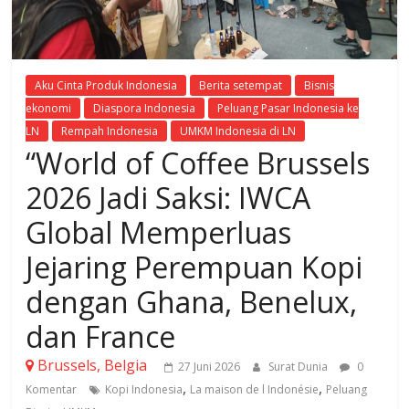
Aku Cinta Produk Indonesia
Berita setempat
Bisnis
ekonomi
Diaspora Indonesia
Peluang Pasar Indonesia ke
LN
Rempah Indonesia
UMKM Indonesia di LN
“World of Coffee Brussels
2026 Jadi Saksi: IWCA
Global Memperluas
Jejaring Perempuan Kopi
dengan Ghana, Benelux,
dan France
Brussels, Belgia
27 Juni 2026
Surat Dunia
0
,
,
Komentar
Kopi Indonesia
La maison de l Indonésie
Peluang