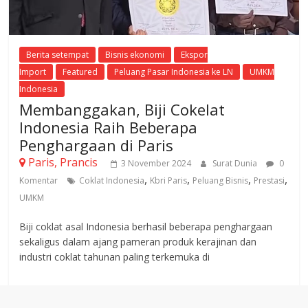
Berita setempat
Bisnis ekonomi
Ekspor
Import
Featured
Peluang Pasar Indonesia ke LN
UMKM
Indonesia
Membanggakan, Biji Cokelat
Indonesia Raih Beberapa
Penghargaan di Paris
Paris, Prancis
3 November 2024
Surat Dunia
0
,
,
,
,
Komentar
Coklat Indonesia
Kbri Paris
Peluang Bisnis
Prestasi
UMKM
Biji coklat asal Indonesia berhasil beberapa penghargaan
sekaligus dalam ajang pameran produk kerajinan dan
industri coklat tahunan paling terkemuka di