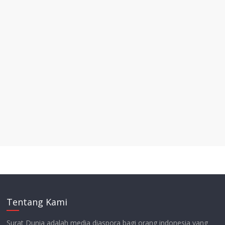
Tentang Kami
Surat Dunia adalah media diaspora bagi orang indonesia yang