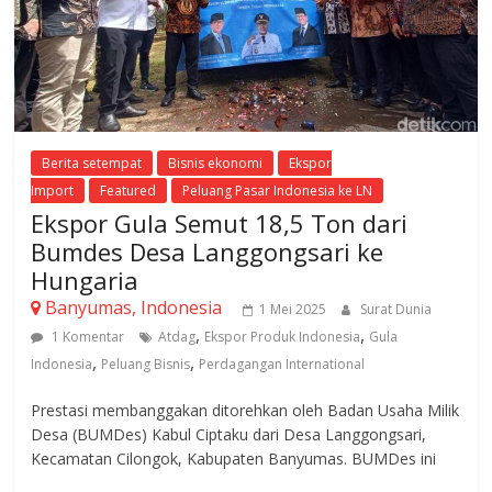
Berita setempat
Bisnis ekonomi
Ekspor
Import
Featured
Peluang Pasar Indonesia ke LN
Ekspor Gula Semut 18,5 Ton dari
Bumdes Desa Langgongsari ke
Hungaria
Banyumas, Indonesia
1 Mei 2025
Surat Dunia
,
,
1 Komentar
Atdag
Ekspor Produk Indonesia
Gula
,
,
Indonesia
Peluang Bisnis
Perdagangan International
Prestasi membanggakan ditorehkan oleh Badan Usaha Milik
Desa (BUMDes) Kabul Ciptaku dari Desa Langgongsari,
Kecamatan Cilongok, Kabupaten Banyumas. BUMDes ini