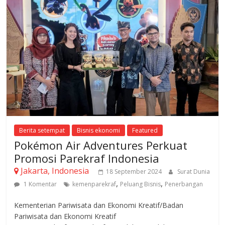
Berita setempat
Bisnis ekonomi
Featured
Pokémon Air Adventures Perkuat
Promosi Parekraf Indonesia
Jakarta, Indonesia
18 September 2024
Surat Dunia
,
,
1 Komentar
kemenparekraf
Peluang Bisnis
Penerbangan
Kementerian Pariwisata dan Ekonomi Kreatif/Badan
Pariwisata dan Ekonomi Kreatif