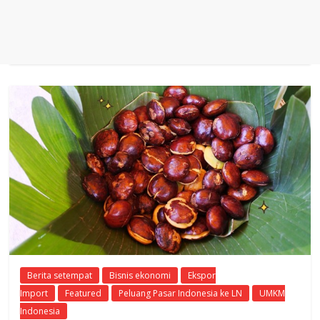
Berita setempat
Bisnis ekonomi
Ekspor
Import
Featured
Peluang Pasar Indonesia ke LN
UMKM
Indonesia