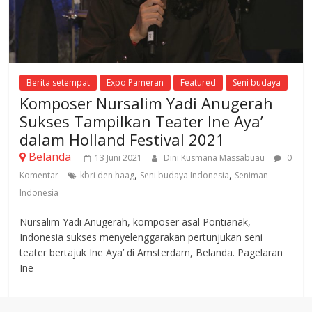
Berita setempat
Expo Pameran
Featured
Seni budaya
Komposer Nursalim Yadi Anugerah
Sukses Tampilkan Teater Ine Aya’
dalam Holland Festival 2021
Belanda
13 Juni 2021
Dini Kusmana Massabuau
0
,
,
Komentar
kbri den haag
Seni budaya Indonesia
Seniman
Indonesia
​​​Nursalim Yadi Anugerah, komposer asal Pontianak,
Indonesia sukses menyelenggarakan pertunjukan seni
teater bertajuk Ine Aya’ di Amsterdam, Belanda. Pagelaran
Ine