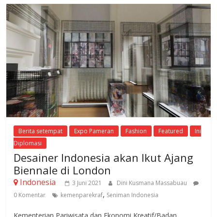
Berita setempat
Expo Pameran
Fashion
Featured
Ini
Diplomasi
Desainer Indonesia akan Ikut Ajang
Biennale di London
Indonesia
3 Juni 2021
Dini Kusmana Massabuau
,
0 Komentar
kemenparekraf
Seniman Indonesia
Kementerian Pariwisata dan Ekonomi Kreatif/Badan