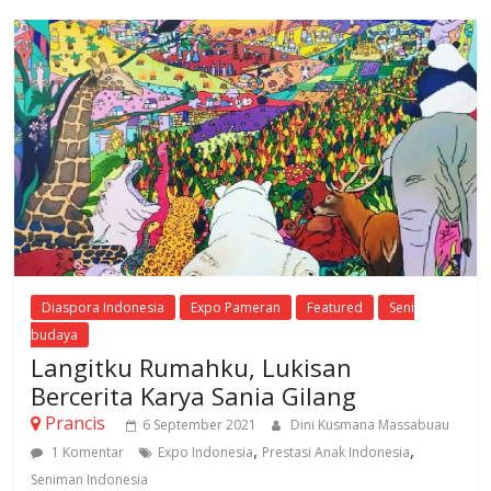
Diaspora Indonesia
Expo Pameran
Featured
Seni
budaya
Langitku Rumahku, Lukisan
Bercerita Karya Sania Gilang
Prancis
6 September 2021
Dini Kusmana Massabuau
,
,
1 Komentar
Expo Indonesia
Prestasi Anak Indonesia
Seniman Indonesia