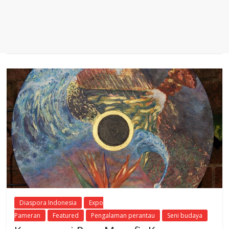
Diaspora Indonesia
Expo
Pameran
Featured
Pengalaman perantau
Seni budaya