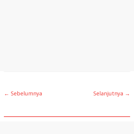
← Sebelumnya
Selanjutnya →
quare1