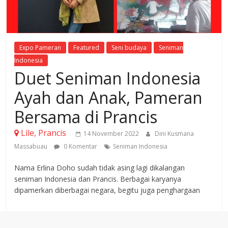
Expo Pameran
Featured
Seni budaya
Seniman
Indonesia
Duet Seniman Indonesia
Ayah dan Anak, Pameran
Bersama di Prancis
Lile, Prancis
14 November 2022
Dini Kusmana
Massabuau
0 Komentar
Seniman Indonesia
Nama Erlina Doho sudah tidak asing lagi dikalangan
seniman Indonesia dan Prancis. Berbagai karyanya
dipamerkan diberbagai negara, begitu juga penghargaan