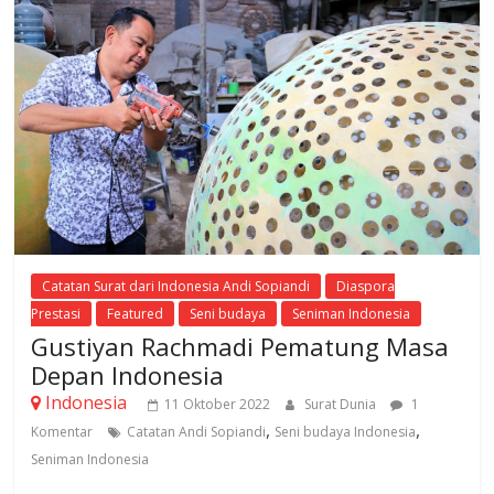
Catatan Surat dari Indonesia Andi Sopiandi
Diaspora
Prestasi
Featured
Seni budaya
Seniman Indonesia
Gustiyan Rachmadi Pematung Masa
Depan Indonesia
Indonesia
11 Oktober 2022
Surat Dunia
1
,
,
Komentar
Catatan Andi Sopiandi
Seni budaya Indonesia
Seniman Indonesia