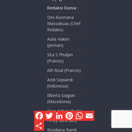
Redaksi Dunia :
Dini Kusmana
Massabuau (Chef
Redaksi)
Aulia Hakim
(Jerman)
Sita S Phulpin
(Prancis)
Alfi Rizal (Prancis)
Andi Sopiandi
(Indonesia)
Elberta Siagian
(Macedonia)
Dian Akbas (Turki)
F
T
L
P
W
E
a
w
i
i
h
m
Firsty Santi (AS)
c
i
n
n
a
a
S
e
t
k
t
t
i
h
Rosdiana Ramli