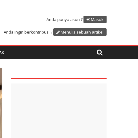
Atdikbud-UNESCO
uk menyambut HUT RI ke 81
Anda punya akun ?
Masuk
Anda ingin berkontribusi ?
Menulis sebuah artikel
AK
quare1