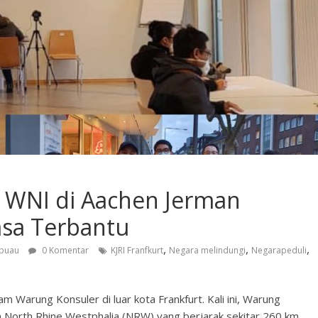
 WNI di Aachen Jerman
sa Terbantu
,
,
,
abuau
0 Komentar
KJRI Franfkurt
Negara melindungi
Negarapeduli
 Warung Konsuler di luar kota Frankfurt. Kali ini, Warung
n North Rhine Westphalia (NRW) yang berjarak sekitar 260 km