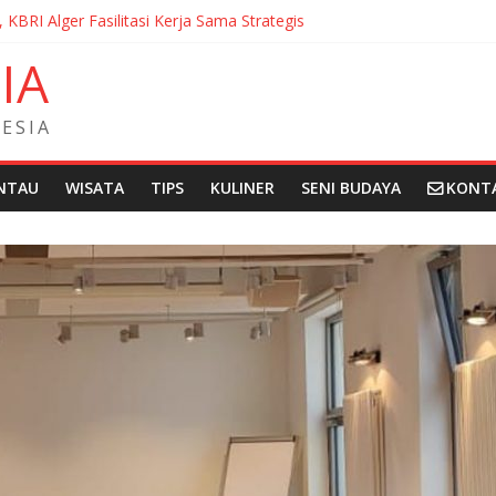
, KBRI Alger Fasilitasi Kerja Sama Strategis
ernasionalisasi Bahasa dan Budaya Indonesia di Prancis di Seminar 
N
I
A
ndera Merah Putih sepanjang 50 Meter di Brick Hill Hong Kong unt
 Fantasia Film Festival 2026 Montréal Kanada
didikan Indonesia kepada Komunitas Paroki di Angola
E
S
I
A
NTAU
WISATA
TIPS
KULINER
SENI BUDAYA
KONT