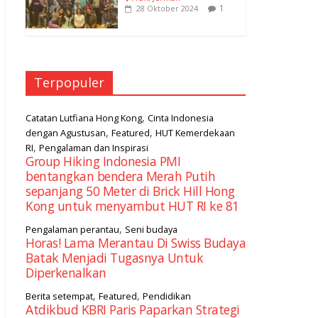
1
28 Oktober 2024
Terpopuler
,
Catatan Lutfiana Hong Kong
Cinta Indonesia
,
,
dengan Agustusan
Featured
HUT Kemerdekaan
,
RI
Pengalaman dan Inspirasi
Group Hiking Indonesia PMI
bentangkan bendera Merah Putih
sepanjang 50 Meter di Brick Hill Hong
Kong untuk menyambut HUT RI ke 81
,
Pengalaman perantau
Seni budaya
Horas! Lama Merantau Di Swiss Budaya
Batak Menjadi Tugasnya Untuk
Diperkenalkan
,
,
Berita setempat
Featured
Pendidikan
Atdikbud KBRI Paris Paparkan Strategi