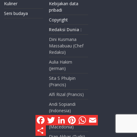
Kuliner
Kebijakan data
pribadi
Seni budaya
Copyright
Redaksi Dunia :
Dini Kusmana
Massabuau (Chef
Redaksi)
Aulia Hakim
(Jerman)
Sita S Phulpin
(Prancis)
Alfi Rizal (Prancis)
Andi Sopiandi
(Indonesia)
F
T
L
P
W
E
Elberta Siagian
a
w
i
i
h
m
c
i
n
n
a
a
(Macedonia)
S
e
t
k
t
t
i
h
Dian Akbas (Turki)