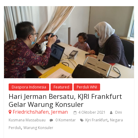
Diaspora Indonesia
Featured
Perduli WNI
Hari Jerman Bersatu, KJRI Frankfurt
Gelar Warung Konsuler
Friedrichshafen, Jerman
4 Oktober 2021
Dini
,
Kusmana Massabuau
0 Komentar
Kjri Frankfurt
Negara
,
Perduli
Warung Konsuler