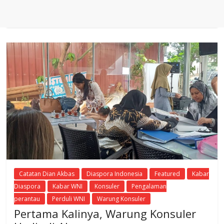
Catatan Dian Akbas
Diaspora Indonesia
Featured
Kabar
Diaspora
Kabar WNI
Konsuler
Pengalaman
perantau
Perduli WNI
Warung Konsuler
Pertama Kalinya, Warung Konsuler