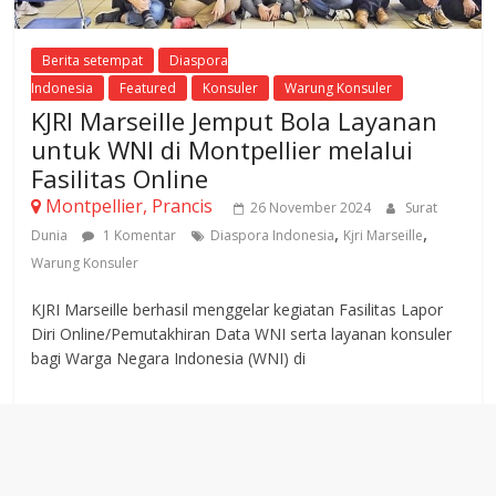
Berita setempat
Diaspora
Indonesia
Featured
Konsuler
Warung Konsuler
KJRI Marseille Jemput Bola Layanan
untuk WNI di Montpellier melalui
Fasilitas Online
Montpellier, Prancis
26 November 2024
Surat
,
,
Dunia
1 Komentar
Diaspora Indonesia
Kjri Marseille
Warung Konsuler
KJRI Marseille berhasil menggelar kegiatan Fasilitas Lapor
Diri Online/Pemutakhiran Data WNI serta layanan konsuler
bagi Warga Negara Indonesia (WNI) di