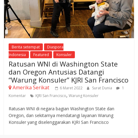
Berita setempat
Diaspora
Indonesia
Featured
Konsuler
Ratusan WNI di Washington State
dan Oregon Antusias Datangi
“Warung Konsuler” KJRI San Francisco
Amerika Serikat
6 Maret 2022
Surat Dunia
1
,
Komentar
KJRI San Francisco
Warung Konsuler
Ratusan WNI di negara bagian Washington State dan
Oregon, dan sekitarnya mendatangi layanan Warung
Konsuler yang diselenggarakan KJRI San Francisco