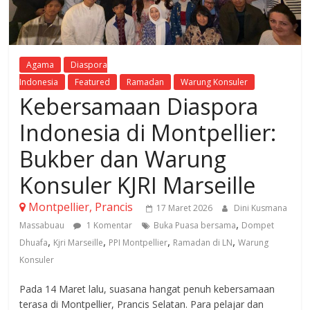
Agama
Diaspora
Indonesia
Featured
Ramadan
Warung Konsuler
Kebersamaan Diaspora
Indonesia di Montpellier:
Bukber dan Warung
Konsuler KJRI Marseille
Montpellier, Prancis
17 Maret 2026
Dini Kusmana
,
Massabuau
1 Komentar
Buka Puasa bersama
Dompet
,
,
,
,
Dhuafa
Kjri Marseille
PPI Montpellier
Ramadan di LN
Warung
Konsuler
Pada 14 Maret lalu, suasana hangat penuh kebersamaan
terasa di Montpellier, Prancis Selatan. Para pelajar dan