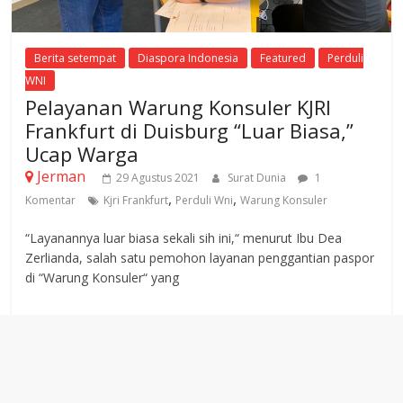
Berita setempat
Diaspora Indonesia
Featured
Perduli
WNI
Pelayanan Warung Konsuler KJRI
Frankfurt di Duisburg “Luar Biasa,”
Ucap Warga
Jerman
29 Agustus 2021
Surat Dunia
1
,
,
Komentar
Kjri Frankfurt
Perduli Wni
Warung Konsuler
“Layanannya luar biasa sekali sih ini,“ menurut Ibu Dea
Zerlianda, salah satu pemohon layanan penggantian paspor
di “Warung Konsuler“ yang