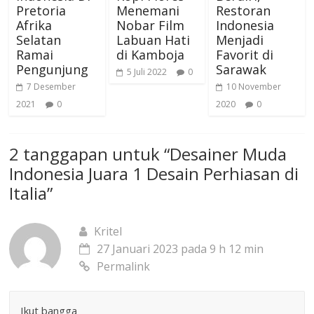
Pretoria
Menemani
Restoran
Afrika
Nobar Film
Indonesia
Selatan
Labuan Hati
Menjadi
Ramai
di Kamboja
Favorit di
Pengunjung
Sarawak
5 Juli 2022
0
7 Desember
10 November
2021
0
2020
0
2 tanggapan untuk “
Desainer Muda
Indonesia Juara 1 Desain Perhiasan di
Italia
”
Kritel
27 Januari 2023 pada 9 h 12 min
Permalink
Ikut bangga