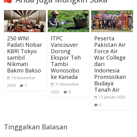
250 WNI
ITPC
Peserta
Padati Nobar
Vancouver
Pakistan Air
KBRI Tokyo
Dorong
Force Air
sambil
Ekspor Teh
War College
Nikmati
Tambi
dari
Bakmi Bakso
Wonosobo
Indonesia
ke Kanada
Promosikan
16 November
Budaya
11 November
2024
1
Tanah Air
2022
0
13 Januari 2020
0
Tinggalkan Balasan