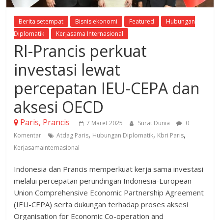
Berita setempat
Bisnis ekonomi
Featured
Hubungan
Diplomatik
Kerjasama Internasional
RI-Prancis perkuat
investasi lewat
percepatan IEU-CEPA dan
aksesi OECD
Paris, Prancis
7 Maret 2025
Surat Dunia
0
,
,
,
Komentar
Atdag Paris
Hubungan Diplomatik
Kbri Paris
Kerjasamainternasional
Indonesia dan Prancis memperkuat kerja sama investasi
melalui percepatan perundingan Indonesia-European
Union Comprehensive Economic Partnership Agreement
(IEU-CEPA) serta dukungan terhadap proses aksesi
Organisation for Economic Co-operation and