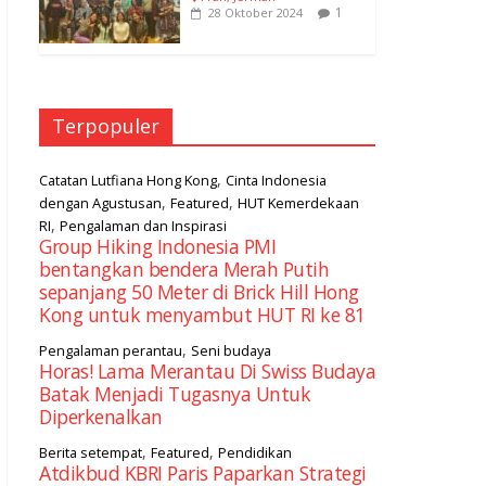
1
28 Oktober 2024
Terpopuler
,
Catatan Lutfiana Hong Kong
Cinta Indonesia
,
,
dengan Agustusan
Featured
HUT Kemerdekaan
,
RI
Pengalaman dan Inspirasi
Group Hiking Indonesia PMI
bentangkan bendera Merah Putih
sepanjang 50 Meter di Brick Hill Hong
Kong untuk menyambut HUT RI ke 81
,
Pengalaman perantau
Seni budaya
Horas! Lama Merantau Di Swiss Budaya
Batak Menjadi Tugasnya Untuk
Diperkenalkan
,
,
Berita setempat
Featured
Pendidikan
Atdikbud KBRI Paris Paparkan Strategi