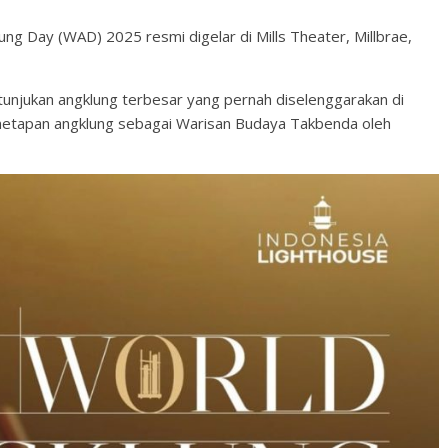
ng Day (WAD) 2025 resmi digelar di Mills Theater, Millbrae,
rtunjukan angklung terbesar yang pernah diselenggarakan di
enetapan angklung sebagai Warisan Budaya Takbenda oleh