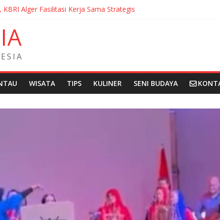
, KBRI Alger Fasilitasi Kerja Sama Strategis
ernasionalisasi Bahasa dan Budaya Indonesia di Prancis di Seminar 
N
I
A
ndera Merah Putih sepanjang 50 Meter di Brick Hill Hong Kong unt
 Fantasia Film Festival 2026 Montréal Kanada
didikan Indonesia kepada Komunitas Paroki di Angola
E
S
I
A
NTAU
WISATA
TIPS
KULINER
SENI BUDAYA
KONT