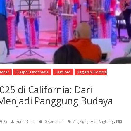
empat
Diaspora Indonesia
Featured
Kegiatan Promosi
5 di California: Dari
 Menjadi Panggung Budaya
,
,
2025
Surat Dunia
0 Komentar
Angklung
Hari Angklung
KJRI