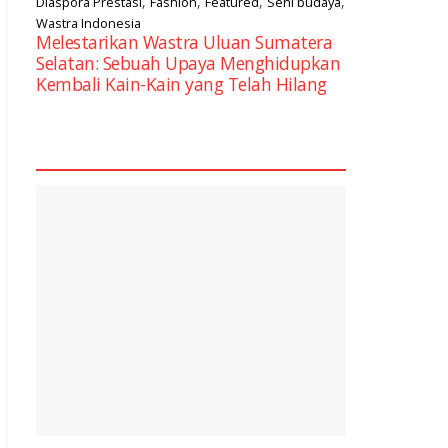
,
,
,
,
Diaspora Prestasi
Fashion
Featured
Seni budaya
Wastra Indonesia
Melestarikan Wastra Uluan Sumatera
Selatan: Sebuah Upaya Menghidupkan
Kembali Kain-Kain yang Telah Hilang
square2