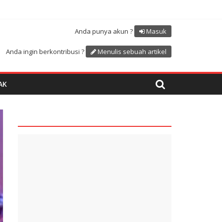
Atdikbud-UNESCO
uk menyambut HUT RI ke 81
Anda punya akun ?
Masuk
Anda ingin berkontribusi ?
Menulis sebuah artikel
AK
quare1