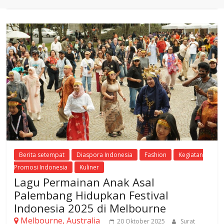
Berita setempat
Diaspora Indonesia
Fashion
Kegiatan
Promosi Indonesia
Kuliner
Lagu Permainan Anak Asal
Palembang Hidupkan Festival
Indonesia 2025 di Melbourne
Melbourne, Australia
20 Oktober 2025
Surat