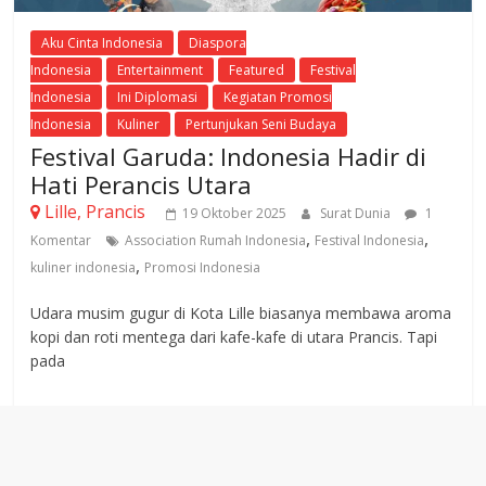
Aku Cinta Indonesia
Diaspora
Indonesia
Entertainment
Featured
Festival
Indonesia
Ini Diplomasi
Kegiatan Promosi
Indonesia
Kuliner
Pertunjukan Seni Budaya
Festival Garuda: Indonesia Hadir di
Hati Perancis Utara
Lille, Prancis
19 Oktober 2025
Surat Dunia
1
,
,
Komentar
Association Rumah Indonesia
Festival Indonesia
,
kuliner indonesia
Promosi Indonesia
Udara musim gugur di Kota Lille biasanya membawa aroma
kopi dan roti mentega dari kafe-kafe di utara Prancis. Tapi
pada