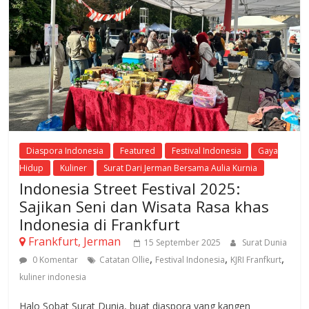
Diaspora Indonesia
Featured
Festival Indonesia
Gaya
Hidup
Kuliner
Surat Dari Jerman Bersama Aulia Kurnia
Indonesia Street Festival 2025:
Sajikan Seni dan Wisata Rasa khas
Indonesia di Frankfurt
Frankfurt, Jerman
15 September 2025
Surat Dunia
,
,
,
0 Komentar
Catatan Ollie
Festival Indonesia
KJRI Franfkurt
kuliner indonesia
Halo Sobat Surat Dunia, buat diaspora yang kangen