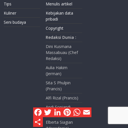
Tips
Menulis artikel
Kuliner
Kebijakan data
pribadi
Seni budaya
Copyright
Redaksi Dunia :
Dini Kusmana
Massabuau (Chef
Redaksi)
Aulia Hakim
(Jerman)
Sita S Phulpin
(Prancis)
Alfi Rizal (Prancis)
Andi Sopiandi
F
T
L
P
W
E
(Indonesia)
a
w
i
i
h
m
c
i
n
n
a
a
S
Elberta Siagian
e
t
k
t
t
i
h