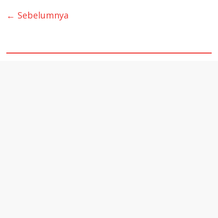
← Sebelumnya
quare1