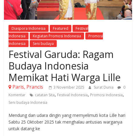
Diaspora Indonesia
Featured
Festival
Indonesia
Kegiatan Promosi Indonesia
Promosi
Indonesia
Seni budaya
Festival Garuda: Ragam
Budaya Indonesia
Memikat Hati Warga Lille
Paris, Prancis
3 November 2025
Surat Dunia
0
,
,
,
Komentar
catatan Sita
Festival Indonesia
Promosi Indonesia
Seni budaya Indonesia
Mendung dan udara dingin yang memyelimuti kota Lille hari
Sabtu 25 Oktober 2025 tak menghalau antusias warganya
untuk datang ke