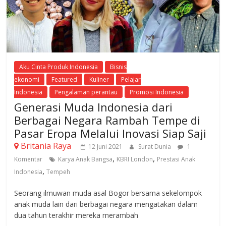
Aku Cinta Produk Indonesia
Bisnis
ekonomi
Featured
Kuliner
Pelajar
Indonesia
Pengalaman perantau
Promosi Indonesia
Generasi Muda Indonesia dari
Berbagai Negara Rambah Tempe di
Pasar Eropa Melalui Inovasi Siap Saji
Britania Raya
12 Juni 2021
Surat Dunia
1
,
,
Komentar
Karya Anak Bangsa
KBRI London
Prestasi Anak
,
Indonesia
Tempeh
Seorang ilmuwan muda asal Bogor bersama sekelompok
anak muda lain dari berbagai negara mengatakan dalam
dua tahun terakhir mereka merambah