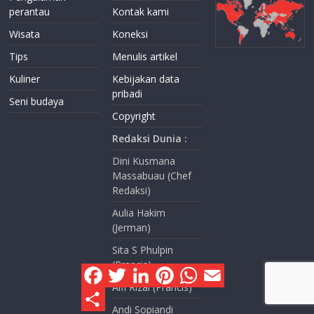
perantau
Kontak kami
Wisata
Koneksi
Tips
Menulis artikel
Kuliner
Kebijakan data
pribadi
Seni budaya
Copyright
Redaksi Dunia :
Dini Kusmana
Massabuau (Chef
Redaksi)
Aulia Hakim
(Jerman)
Sita S Phulpin
(Prancis)
F
T
L
P
W
E
a
w
i
i
h
m
Alfi Rizal (Prancis)
c
i
n
n
a
a
S
e
t
k
t
t
i
h
Andi Sopiandi