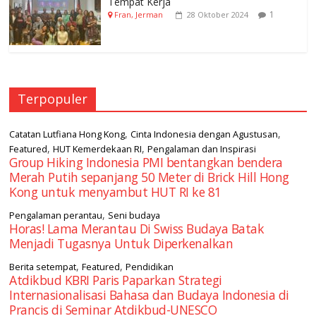
Tempat Kerja
1
Fran, Jerman
28 Oktober 2024
Terpopuler
,
,
Catatan Lutfiana Hong Kong
Cinta Indonesia dengan Agustusan
,
,
Featured
HUT Kemerdekaan RI
Pengalaman dan Inspirasi
Group Hiking Indonesia PMI bentangkan bendera
Merah Putih sepanjang 50 Meter di Brick Hill Hong
Kong untuk menyambut HUT RI ke 81
,
Pengalaman perantau
Seni budaya
Horas! Lama Merantau Di Swiss Budaya Batak
Menjadi Tugasnya Untuk Diperkenalkan
,
,
Berita setempat
Featured
Pendidikan
Atdikbud KBRI Paris Paparkan Strategi
Internasionalisasi Bahasa dan Budaya Indonesia di
Prancis di Seminar Atdikbud-UNESCO