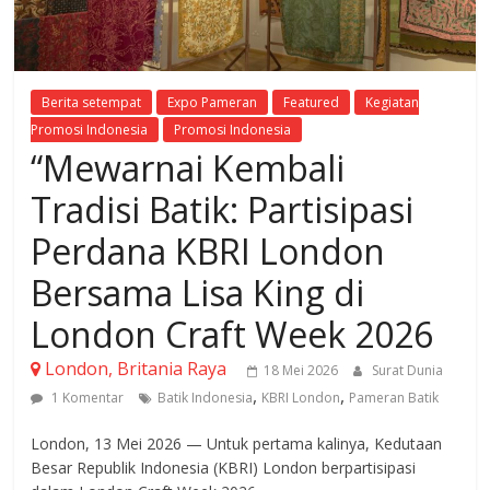
Berita setempat
Expo Pameran
Featured
Kegiatan
Promosi Indonesia
Promosi Indonesia
“Mewarnai Kembali
Tradisi Batik: Partisipasi
Perdana KBRI London
Bersama Lisa King di
London Craft Week 2026
London, Britania Raya
18 Mei 2026
Surat Dunia
,
,
1 Komentar
Batik Indonesia
KBRI London
Pameran Batik
London, 13 Mei 2026 — Untuk pertama kalinya, Kedutaan
Besar Republik Indonesia (KBRI) London berpartisipasi