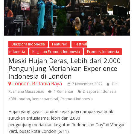
Diaspora Indonesia
Featured
Festival
Indonesia
Kegiatan Promosi Indonesia
Promosi Indonesia
Meski Hujan Deras, Lebih dari 2.000
Pengunjung Meriahkan Experience
Indonesia di London
London, Britania Raya
7 November 2022
Dini
,
Kusmana Massabuau
1 Komentar
Diaspora Indonesia
,
,
KBRI London
kemenparekraf
Promosi Indonesia
Hujan yang guyur London sejak pagi nampaknya tidak
surutkan antusiasme, lebih dari 2.000
pengunjung meriahkan kegiatan “Indonesian Day” di Vinegar
Yard, pusat kota London (6/11).