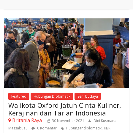
Featured
Hubungan Diplomatik
Seni budaya
Walikota Oxford Jatuh Cinta Kuliner,
Kerajinan dan Tarian Indonesia
Britania Raya
30 November 2021
Dini Kusmana
,
Massabuau
0 Komentar
Hubungandiplomatik
KBRI