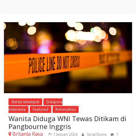
Berita setempat
Diaspora
Indonesia
Featured
Kriminalitas
Wanita Diduga WNI Tewas Ditikam di
Pangbourne Inggris
Britania Raya
7 Januari 2024
Surat Dunia
1