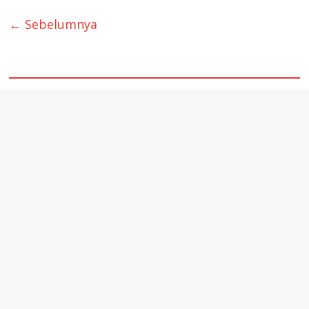
← Sebelumnya
quare1