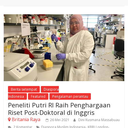
Berita setempat
Diaspora
Indonesia
Featured
Pengalaman perantau
Peneliti Putri RI Raih Penghargaan
Riset Post-Doktoral di Inggris
Britania Raya
26 Mei 2021
Dini Kusmana Massabuau
,
,
2 Komentar
Diaspora Muslim Indonesia
KBRI London