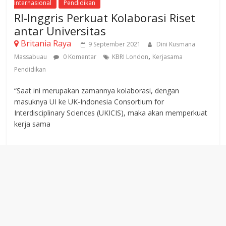
Internasional
Pendidikan
RI-Inggris Perkuat Kolaborasi Riset
antar Universitas
Britania Raya
9 September 2021
Dini Kusmana
,
Massabuau
0 Komentar
KBRI London
Kerjasama
Pendidikan
“Saat ini merupakan zamannya kolaborasi, dengan
masuknya UI ke UK-Indonesia Consortium for
Interdisciplinary Sciences (UKICIS), maka akan memperkuat
kerja sama