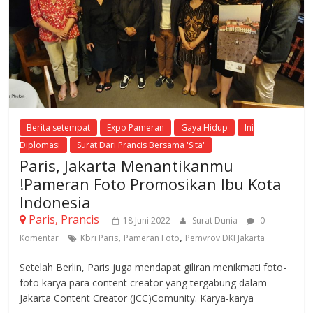
Berita setempat
Expo Pameran
Gaya Hidup
Ini
Diplomasi
Surat Dari Prancis Bersama 'Sita'
Paris, Jakarta Menantikanmu
!Pameran Foto Promosikan Ibu Kota
Indonesia
Paris, Prancis
18 Juni 2022
Surat Dunia
0
,
,
Komentar
Kbri Paris
Pameran Foto
Pemvrov DKI Jakarta
Setelah Berlin, Paris juga mendapat giliran menikmati foto-
foto karya para content creator yang tergabung dalam
Jakarta Content Creator (JCC)Comunity. Karya-karya