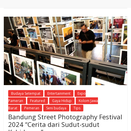
Budaya Setempat
Entertainment
Expo
Pameran
Featured
Gaya Hidup
Kolom Jawa
Barat
Pemeran
Seni budaya
Tips
Bandung Street Photography Festival
2024 “Cerita dari Sudut-sudut