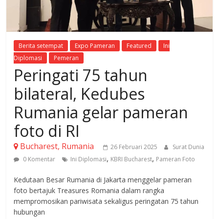
Berita setempat
Expo Pameran
Featured
Ini
Diplomasi
Pemeran
Peringati 75 tahun
bilateral, Kedubes
Rumania gelar pameran
foto di RI
Bucharest, Rumania
26 Februari 2025
Surat Dunia
,
,
0 Komentar
Ini Diplomasi
KBRI Bucharest
Pameran Foto
Kedutaan Besar Rumania di Jakarta menggelar pameran
foto bertajuk Treasures Romania dalam rangka
mempromosikan pariwisata sekaligus peringatan 75 tahun
hubungan