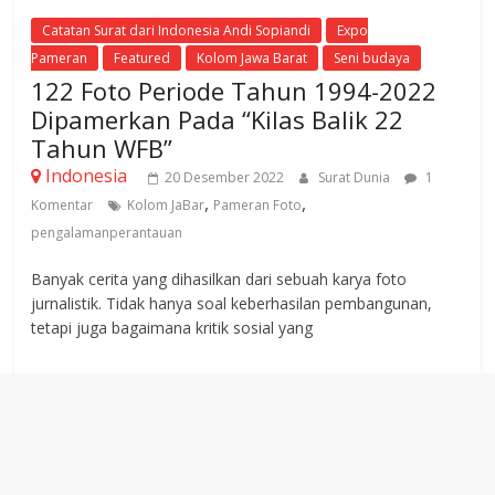
Catatan Surat dari Indonesia Andi Sopiandi
Expo
Pameran
Featured
Kolom Jawa Barat
Seni budaya
122 Foto Periode Tahun 1994-2022
Dipamerkan Pada “Kilas Balik 22
Tahun WFB”
Indonesia
20 Desember 2022
Surat Dunia
1
,
,
Komentar
Kolom JaBar
Pameran Foto
pengalamanperantauan
Banyak cerita yang dihasilkan dari sebuah karya foto
jurnalistik. Tidak hanya soal keberhasilan pembangunan,
tetapi juga bagaimana kritik sosial yang