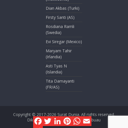
Dian Akbas (Turki)
Firsty Santi (AS)
Rosdiana Ramli
(Swedia)
Evi Siregar (Mexico)
Maryam Tahir
(Irlandia)
Asti Tyas N
(Islandia)
Tita Damayanti
(FR/AS)
Copyright © 2017-2026
Surat Dunia
. All rights reserved.
F
T
L
P
W
E
Dikelola oleh Dini Kusmana Massabuau
a
w
i
i
h
m
c
i
n
n
a
a