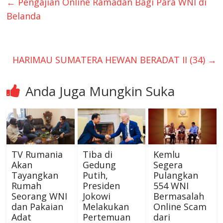
←
Pengajian Online Ramadan Bagi Para WNI di
Belanda
HARIMAU SUMATERA HEWAN BERADAT II (34)
→
Anda Juga Mungkin Suka
TV Rumania
Tiba di
Kemlu
Akan
Gedung
Segera
Tayangkan
Putih,
Pulangkan
Rumah
Presiden
554 WNI
Seorang WNI
Jokowi
Bermasalah
dan Pakaian
Melakukan
Online Scam
Adat
Pertemuan
dari