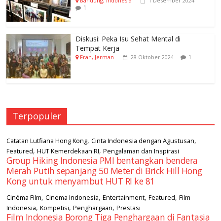
Bandung, Indonesia
1 Desember 2024
1
Diskusi: Peka Isu Sehat Mental di
Tempat Kerja
1
Fran, Jerman
28 Oktober 2024
Terpopuler
,
,
Catatan Lutfiana Hong Kong
Cinta Indonesia dengan Agustusan
,
,
Featured
HUT Kemerdekaan RI
Pengalaman dan Inspirasi
Group Hiking Indonesia PMI bentangkan bendera
Merah Putih sepanjang 50 Meter di Brick Hill Hong
Kong untuk menyambut HUT RI ke 81
,
,
,
,
Cinéma Film
Cinema Indonesia
Entertainment
Featured
Film
,
,
,
Indonesia
Kompetisi
Penghargaan
Prestasi
Film Indonesia Borong Tiga Penghargaan di Fantasia