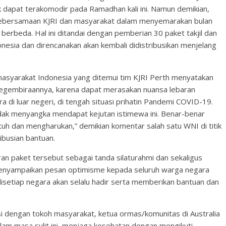
k dapat terakomodir pada Ramadhan kali ini. Namun demikian,
kebersamaan KJRI dan masyarakat dalam menyemarakan bulan
berbeda. Hal ini ditandai dengan pemberian 30 paket takjil dan
sia dan direncanakan akan kembali didistribusikan menjelang
asyarakat Indonesia yang ditemui tim KJRI Perth menyatakan
kegembiraannya, karena dapat merasakan nuansa lebaran
a di luar negeri, di tengah situasi prihatin Pandemi COVID-19.
dak menyangka mendapat kejutan istimewa ini. Benar-benar
h dan mengharukan,” demikian komentar salah satu WNI di titik
ibusian bantuan.
an paket tersebut sebagai tanda silaturahmi dan sekaligus
enyampaikan pesan optimisme kepada seluruh warga negara
isetiap negara akan selalu hadir serta memberikan bantuan dan
 dengan tokoh masyarakat, ketua ormas/komunitas di Australia
lam masa sulit ini, menjaga kesehatan dengan mengikuti