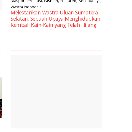
,
,
,
,
Diaspora Prestasi
Fashion
Featured
Seni budaya
Wastra Indonesia
Melestarikan Wastra Uluan Sumatera
Selatan: Sebuah Upaya Menghidupkan
Kembali Kain-Kain yang Telah Hilang
square2
→