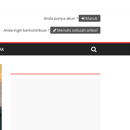
Atdikbud-UNESCO
uk menyambut HUT RI ke 81
Anda punya akun ?
Masuk
Anda ingin berkontribusi ?
Menulis sebuah artikel
AK
quare1