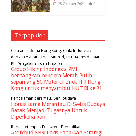
1
28 Oktober 2024
Terpopuler
,
Catatan Lutfiana Hong Kong
Cinta Indonesia
,
,
dengan Agustusan
Featured
HUT Kemerdekaan
,
RI
Pengalaman dan Inspirasi
Group Hiking Indonesia PMI
bentangkan bendera Merah Putih
sepanjang 50 Meter di Brick Hill Hong
Kong untuk menyambut HUT RI ke 81
,
Pengalaman perantau
Seni budaya
Horas! Lama Merantau Di Swiss Budaya
Batak Menjadi Tugasnya Untuk
Diperkenalkan
,
,
Berita setempat
Featured
Pendidikan
Atdikbud KBRI Paris Paparkan Strategi