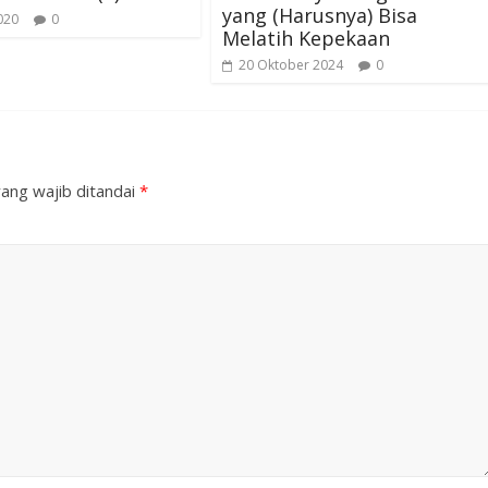
yang (Harusnya) Bisa
020
0
Melatih Kepekaan
20 Oktober 2024
0
ang wajib ditandai
*