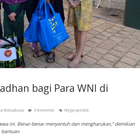
dhan bagi Para WNI di
na Massabuau
0 Komentar
Negarapeduli
mewa ini. Benar-benar menyentuh dan mengharukan,” demikian
n bantuan.