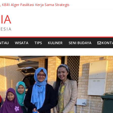
, KBRI Alger Fasilitasi Kerja Sama Strategis
ernasionalisasi Bahasa dan Budaya Indonesia di Prancis di Seminar 
N
I
A
ndera Merah Putih sepanjang 50 Meter di Brick Hill Hong Kong unt
 Fantasia Film Festival 2026 Montréal Kanada
didikan Indonesia kepada Komunitas Paroki di Angola
E
S
I
A
NTAU
WISATA
TIPS
KULINER
SENI BUDAYA
KONT