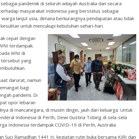
ebagai pandemik di seluruh wilayah Australia dan secara
 terhadap masyarakat Indonesia yang berstatus sebagai
 warga lanjut usia, dimana berkurangnya pendapatan atau tidak
sulitan untuk mencukupi kebutuhan sehari-hari.
rak cepat dengan
 WNI terdampak.
epada WNI di
k tersebut yang
embutuhkan.
saat darurat, namun
semangat bagi
tengah pandemi. Di
pat opor lebaran
lnya di mancanegara, di musim dingin, jauh dari keluarga. Untuk
Jenderal Indonesia di Perth, Dewi Gustina Tobing di sela-sela
rga Indonesia terdampak COVID-19 di Perth, Australia.
n Suci Ramadhan 1441 H, kegiatan rutin buka bersama KJRI dan