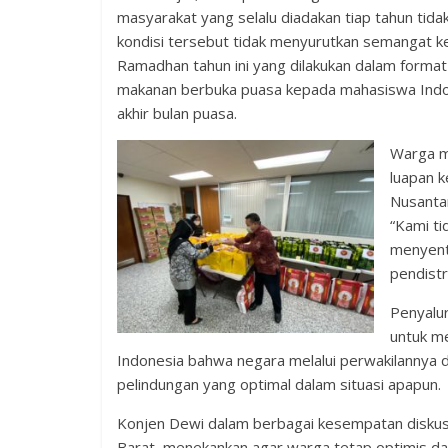
masyarakat yang selalu diadakan tiap tahun tida
kondisi tersebut tidak menyurutkan semangat 
Ramadhan tahun ini yang dilakukan dalam format 
makanan berbuka puasa kepada mahasiswa Indone
akhir bulan puasa.
Warga m
luapan 
Nusantar
“Kami ti
menyentu
pendistr
Penyalur
untuk m
Indonesia bahwa negara melalui perwakilannya d
pelindungan yang optimal dalam situasi apapun.
Konjen Dewi dalam berbagai kesempatan diskusi
Barat, menekankan agar warga tetap optimis da