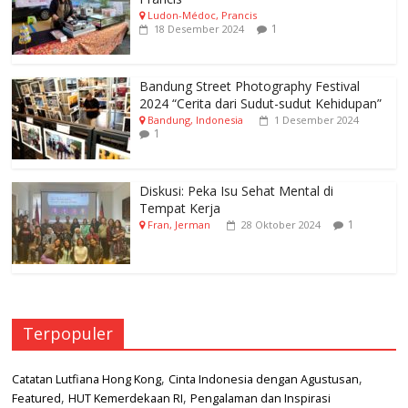
Ludon-Médoc, Prancis
1
18 Desember 2024
Bandung Street Photography Festival
2024 “Cerita dari Sudut-sudut Kehidupan”
Bandung, Indonesia
1 Desember 2024
1
Diskusi: Peka Isu Sehat Mental di
Tempat Kerja
1
Fran, Jerman
28 Oktober 2024
Terpopuler
,
,
Catatan Lutfiana Hong Kong
Cinta Indonesia dengan Agustusan
,
,
Featured
HUT Kemerdekaan RI
Pengalaman dan Inspirasi