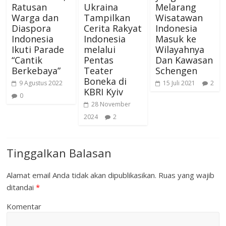
Ratusan
Ukraina
Melarang
Warga dan
Tampilkan
Wisatawan
Diaspora
Cerita Rakyat
Indonesia
Indonesia
Indonesia
Masuk ke
Ikuti Parade
melalui
Wilayahnya
“Cantik
Pentas
Dan Kawasan
Berkebaya”
Teater
Schengen
Boneka di
9 Agustus 2022
15 Juli 2021
2
KBRI Kyiv
0
28 November
2024
2
Tinggalkan Balasan
Alamat email Anda tidak akan dipublikasikan.
Ruas yang wajib
ditandai
*
Komentar