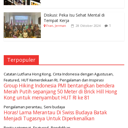
Diskusi: Peka Isu Sehat Mental di
Tempat Kerja
1
Fran, Jerman
28 Oktober 2024
Terpopuler
,
,
Catatan Lutfiana Hong Kong
Cinta Indonesia dengan Agustusan
,
,
Featured
HUT Kemerdekaan RI
Pengalaman dan Inspirasi
Group Hiking Indonesia PMI bentangkan bendera
Merah Putih sepanjang 50 Meter di Brick Hill Hong
Kong untuk menyambut HUT RI ke 81
,
Pengalaman perantau
Seni budaya
Horas! Lama Merantau Di Swiss Budaya Batak
Menjadi Tugasnya Untuk Diperkenalkan
,
,
Berita setempat
Featured
Pendidikan