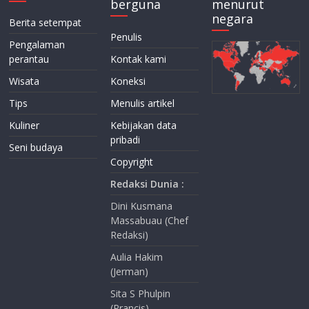
berguna
menurut
negara
Berita setempat
Penulis
Pengalaman
perantau
Kontak kami
Wisata
Koneksi
Tips
Menulis artikel
Kuliner
Kebijakan data
pribadi
Seni budaya
Copyright
Redaksi Dunia :
Dini Kusmana
Massabuau (Chef
Redaksi)
Aulia Hakim
(Jerman)
Sita S Phulpin
(Prancis)