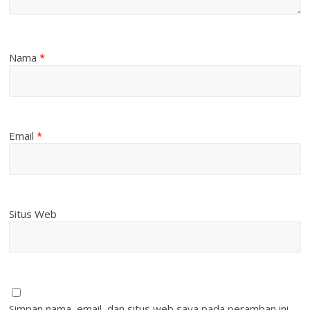
Nama
*
Email
*
Situs Web
Simpan nama, email, dan situs web saya pada peramban ini