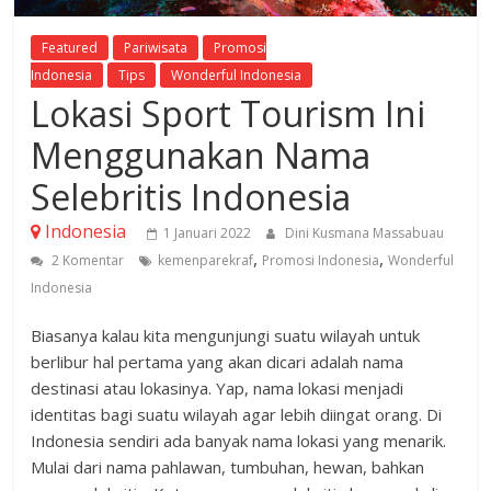
Featured
Pariwisata
Promosi
Indonesia
Tips
Wonderful Indonesia
Lokasi Sport Tourism Ini
Menggunakan Nama
Selebritis Indonesia
Indonesia
1 Januari 2022
Dini Kusmana Massabuau
,
,
2 Komentar
kemenparekraf
Promosi Indonesia
Wonderful
Indonesia
Biasanya kalau kita mengunjungi suatu wilayah untuk
berlibur hal pertama yang akan dicari adalah nama
destinasi atau lokasinya. Yap, nama lokasi menjadi
identitas bagi suatu wilayah agar lebih diingat orang. Di
Indonesia sendiri ada banyak nama lokasi yang menarik.
Mulai dari nama pahlawan, tumbuhan, hewan, bahkan