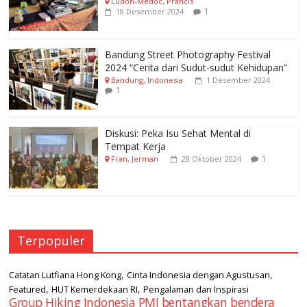
Ludon-Médoc, Prancis
1
18 Desember 2024
Bandung Street Photography Festival
2024 “Cerita dari Sudut-sudut Kehidupan”
Bandung, Indonesia
1 Desember 2024
1
Diskusi: Peka Isu Sehat Mental di
Tempat Kerja
1
Fran, Jerman
28 Oktober 2024
Terpopuler
,
,
Catatan Lutfiana Hong Kong
Cinta Indonesia dengan Agustusan
,
,
Featured
HUT Kemerdekaan RI
Pengalaman dan Inspirasi
Group Hiking Indonesia PMI bentangkan bendera