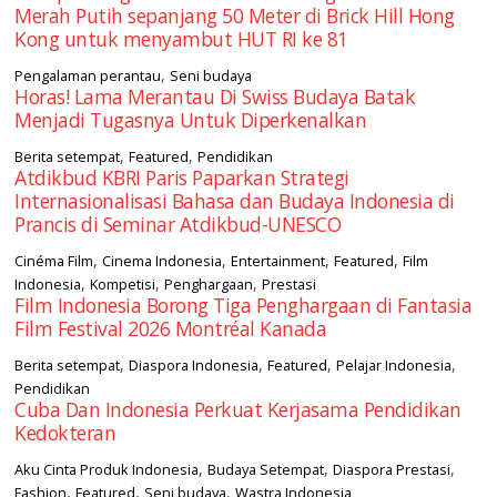
Merah Putih sepanjang 50 Meter di Brick Hill Hong
Kong untuk menyambut HUT RI ke 81
,
Pengalaman perantau
Seni budaya
Horas! Lama Merantau Di Swiss Budaya Batak
Menjadi Tugasnya Untuk Diperkenalkan
,
,
Berita setempat
Featured
Pendidikan
Atdikbud KBRI Paris Paparkan Strategi
Internasionalisasi Bahasa dan Budaya Indonesia di
Prancis di Seminar Atdikbud-UNESCO
,
,
,
,
Cinéma Film
Cinema Indonesia
Entertainment
Featured
Film
,
,
,
Indonesia
Kompetisi
Penghargaan
Prestasi
Film Indonesia Borong Tiga Penghargaan di Fantasia
Film Festival 2026 Montréal Kanada
,
,
,
,
Berita setempat
Diaspora Indonesia
Featured
Pelajar Indonesia
Pendidikan
Cuba Dan Indonesia Perkuat Kerjasama Pendidikan
Kedokteran
,
,
,
Aku Cinta Produk Indonesia
Budaya Setempat
Diaspora Prestasi
,
,
,
Fashion
Featured
Seni budaya
Wastra Indonesia