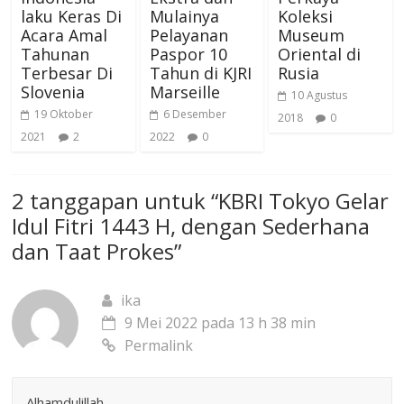
laku Keras Di
Mulainya
Koleksi
Acara Amal
Pelayanan
Museum
Tahunan
Paspor 10
Oriental di
Terbesar Di
Tahun di KJRI
Rusia
Slovenia
Marseille
10 Agustus
19 Oktober
6 Desember
2018
0
2021
2
2022
0
2 tanggapan untuk “
KBRI Tokyo Gelar
Idul Fitri 1443 H, dengan Sederhana
dan Taat Prokes
”
ika
9 Mei 2022 pada 13 h 38 min
Permalink
Alhamdulillah