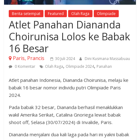
Berita setempat
Featured
Olah Raga
Olimpiade
Atlet Panahan Diananda
Choirunisa Lolos ke Babak
16 Besar
Paris, Prancis
30 Juli 2024
Dini Kusmana Massabuau
,
,
0 Komentar
Olah Raga
Olimpiade 2024
Panahan
Atlet panahan Indonesia, Diananda Choirunisa, melaju ke
babak 16 besar nomor individu putri Olimpiade Paris
2024.
Pada babak 32 besar, Diananda berhasil menaklukkan
wakil Amerika Serikat, Catalina Gnoriega lewat babak
shoot off, Selasa (30/07/2024) di Invalide, Paris.
Diananda menjalani dua kali laga pada hari ini yakni babak