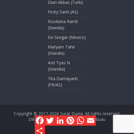
Dian Akbas (Turki)
Firsty Santi (AS)
Rosdiana Ramli
(Swedia)
Evi Siregar (Mexico)
Maryam Tahir
(Irlandia)
Asti Tyas N
(Islandia)
Tita Damayanti
(FR/AS)
Copyright © 2017-2026
Surat Dunia
. All rights reserved.
F
T
L
P
W
E
Dikelola oleh Dini Kusmana Massabuau
a
w
i
i
h
m
c
i
n
n
a
a
S
e
t
k
t
t
i
h