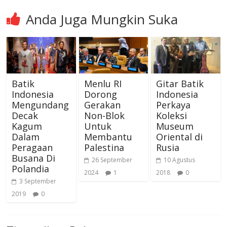
Anda Juga Mungkin Suka
Batik
Menlu RI
Gitar Batik
Indonesia
Dorong
Indonesia
Mengundang
Gerakan
Perkaya
Decak
Non-Blok
Koleksi
Kagum
Untuk
Museum
Dalam
Membantu
Oriental di
Peragaan
Palestina
Rusia
Busana Di
26 September
10 Agustus
Polandia
2024
1
2018
0
3 September
2019
0