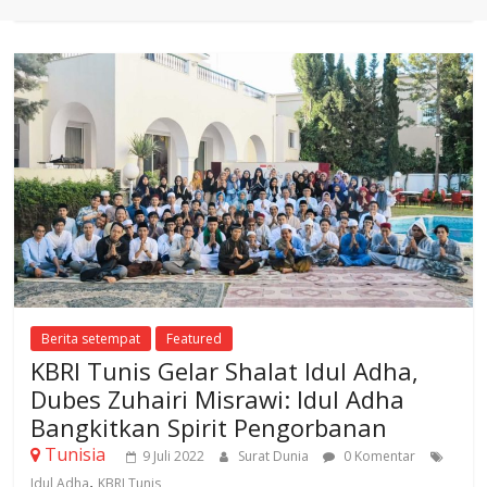
Berita setempat
Featured
KBRI Tunis Gelar Shalat Idul Adha,
Dubes Zuhairi Misrawi: Idul Adha
Bangkitkan Spirit Pengorbanan
Tunisia
9 Juli 2022
Surat Dunia
0 Komentar
,
Idul Adha
KBRI Tunis