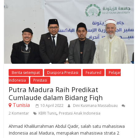
Berita setempat
Diaspora Prestasi
Featured
Pelajar
Indonesia
Prestasi
Putra Madura Raih Predikat
Cumlaude dalam Bidang Fiqh
Tunisia
10 April 2022
Dini Kusmana Massabuau
,
2 Komentar
KBRI Tunis
Prestasi Anak Indonesia
Ahmad Khalilurrahman Abdul Qadir, salah satu mahasiswa
Indonesia asal Madura, merupakan mahasiswa strata 2