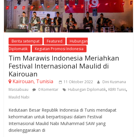
Berita setempat
Featured
Hubungan
Diplomatik
Kegiatan Promosi Indonesia
Tim Marawis Indonesia Meriahkan
Festival Internasional Maulid di
Kairouan
Kairouan, Tunisia
11 Oktober 2022
Dini Kusmana
,
,
Massabuau
0 Komentar
Hubungan Diplomatik
KBRI Tunis
Maulid Nabi
Kedutaan Besar Republik Indonesia di Tunis mendapat
kehormatan untuk berpartisipasi dalam Festival
Internasional Maulid Nabi Muhammad SAW yang
diselenggarakan di