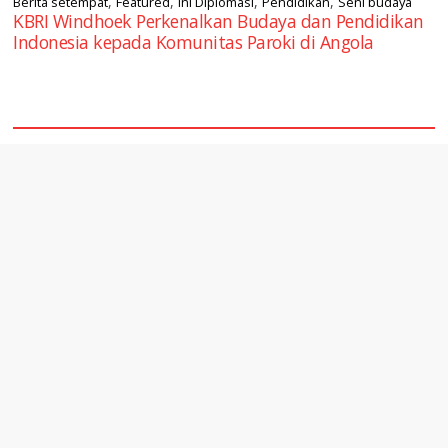
,
,
,
,
Berita setempat
Featured
Ini Diplomasi
Pendidikan
Seni budaya
KBRI Windhoek Perkenalkan Budaya dan Pendidikan
Indonesia kepada Komunitas Paroki di Angola
square2