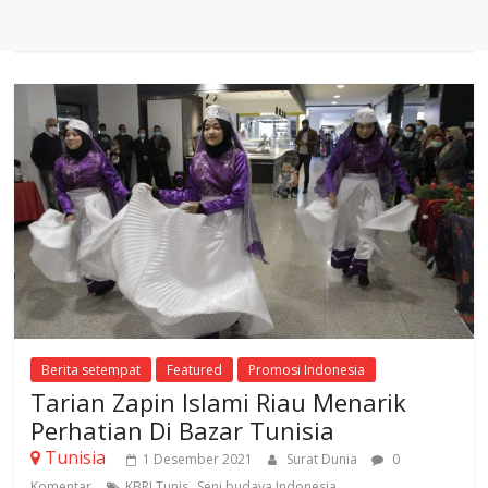
Berita setempat
Featured
Promosi Indonesia
Tarian Zapin Islami Riau Menarik
Perhatian Di Bazar Tunisia
Tunisia
1 Desember 2021
Surat Dunia
0
,
Komentar
KBRI Tunis
Seni budaya Indonesia