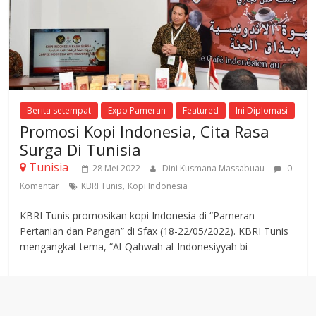
Berita setempat
Expo Pameran
Featured
Ini Diplomasi
Promosi Kopi Indonesia, Cita Rasa
Surga Di Tunisia
Tunisia
28 Mei 2022
Dini Kusmana Massabuau
0
,
Komentar
KBRI Tunis
Kopi Indonesia
KBRI Tunis promosikan kopi Indonesia di “Pameran
Pertanian dan Pangan” di Sfax (18-22/05/2022). KBRI Tunis
mengangkat tema, “Al-Qahwah al-Indonesiyyah bi