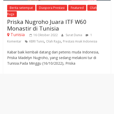
Berita setempat
Diaspora Prestasi
Featured
Olah
Raga
Priska Nugroho Juara ITF W60
Monastir di Tunisia
Tunisia
16 Oktober 2022
Surat Dunia
1
,
,
Komentar
KBRI Tunis
Olah Raga
Prestasi Anak Indonesia
Kabar baik kembali datang dari petenis muda Indonesia,
Priska Madelyn Nugroho, yang sedang melakoni tur di
Tunisia.Pada Minggu (16/10/2022), Priska