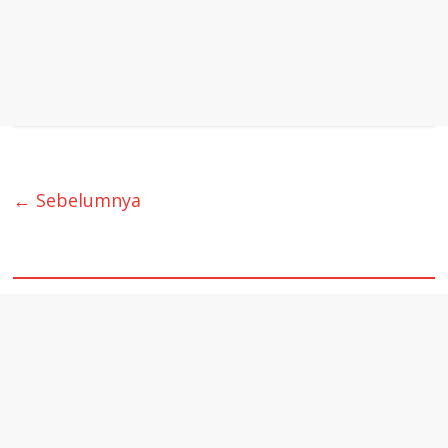
← Sebelumnya
quare1