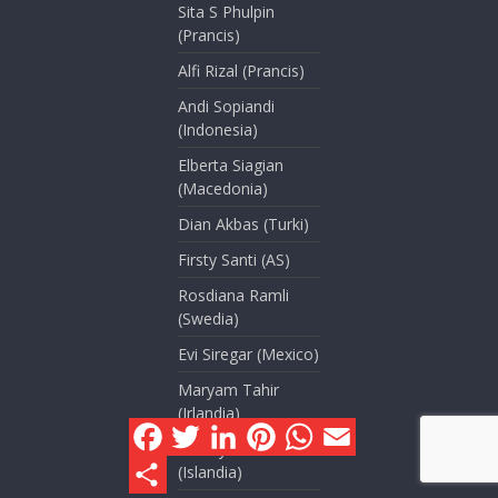
Sita S Phulpin
(Prancis)
Alfi Rizal (Prancis)
Andi Sopiandi
(Indonesia)
Elberta Siagian
(Macedonia)
Dian Akbas (Turki)
Firsty Santi (AS)
Rosdiana Ramli
(Swedia)
Evi Siregar (Mexico)
Maryam Tahir
(Irlandia)
F
T
L
P
W
E
a
w
i
i
h
m
Asti Tyas N
c
i
n
n
a
a
S
(Islandia)
e
t
k
t
t
i
h