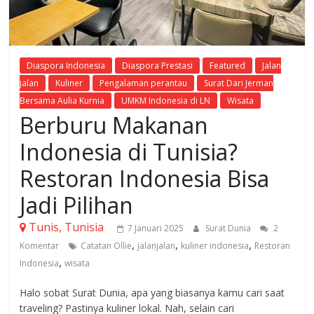
Diaspora Indonesia
Diaspora Prestasi
Featured
Jalan
jalan
Kuliner
Pengalaman perantau
Surat Dari Jerman
Bersama Aulia Kurnia
UMKM Indonesia di LN
Wisata
Berburu Makanan
Indonesia di Tunisia?
Restoran Indonesia Bisa
Jadi Pilihan
Tunis, Tunisia
7 Januari 2025
Surat Dunia
2
,
,
,
Komentar
Catatan Ollie
jalanjalan
kuliner indonesia
Restoran
,
Indonesia
wisata
Halo sobat Surat Dunia, apa yang biasanya kamu cari saat
traveling? Pastinya kuliner lokal. Nah, selain cari