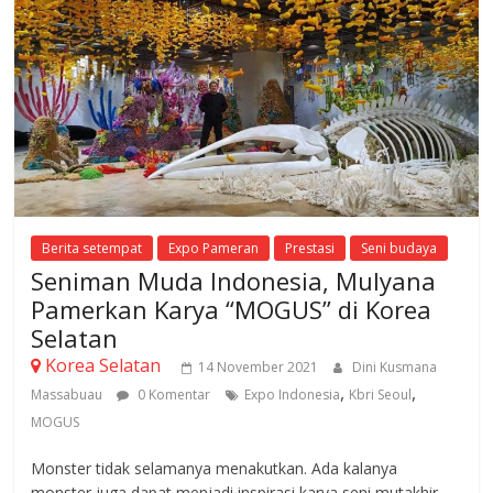
Berita setempat
Expo Pameran
Prestasi
Seni budaya
Seniman Muda Indonesia, Mulyana
Pamerkan Karya “MOGUS” di Korea
Selatan
Korea Selatan
14 November 2021
Dini Kusmana
,
,
Massabuau
0 Komentar
Expo Indonesia
Kbri Seoul
MOGUS
Monster tidak selamanya menakutkan. Ada kalanya
monster juga dapat menjadi inspirasi karya seni mutakhir.