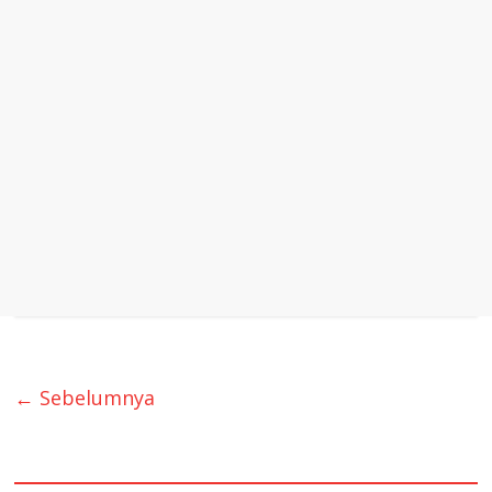
← Sebelumnya
quare1