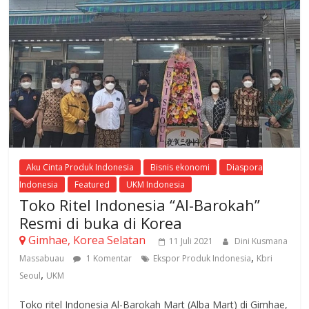
Aku Cinta Produk Indonesia
Bisnis ekonomi
Diaspora
Indonesia
Featured
UKM Indonesia
Toko Ritel Indonesia “Al-Barokah”
Resmi di buka di Korea
Gimhae, Korea Selatan
11 Juli 2021
Dini Kusmana
,
Massabuau
1 Komentar
Ekspor Produk Indonesia
Kbri
,
Seoul
UKM
Toko ritel Indonesia Al-Barokah Mart (Alba Mart) di Gimhae,