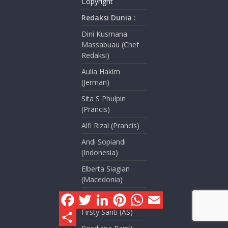
Copyright
Redaksi Dunia :
Dini Kusmana
Massabuau (Chef
Redaksi)
Aulia Hakim
(Jerman)
Sita S Phulpin
(Prancis)
Alfi Rizal (Prancis)
Andi Sopiandi
(Indonesia)
Elberta Siagian
(Macedonia)
F
T
L
P
W
E
Dian Akbas (Turki)
a
w
i
i
h
m
c
i
n
n
a
a
Firsty Santi (AS)
S
e
t
k
t
t
i
h