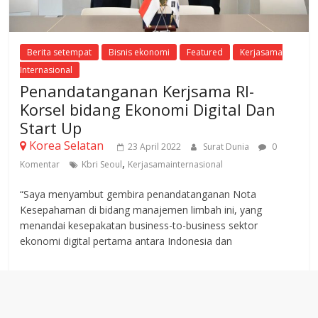
Berita setempat
Bisnis ekonomi
Featured
Kerjasama
Internasional
Penandatanganan Kerjsama RI-
Korsel bidang Ekonomi Digital Dan
Start Up
Korea Selatan
23 April 2022
Surat Dunia
0
,
Komentar
Kbri Seoul
Kerjasamainternasional
“Saya menyambut gembira penandatanganan Nota
Kesepahaman di bidang manajemen limbah ini, yang
menandai kesepakatan business-to-business sektor
ekonomi digital pertama antara Indonesia dan