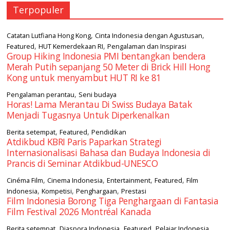
Terpopuler
,
,
Catatan Lutfiana Hong Kong
Cinta Indonesia dengan Agustusan
,
,
Featured
HUT Kemerdekaan RI
Pengalaman dan Inspirasi
Group Hiking Indonesia PMI bentangkan bendera
Merah Putih sepanjang 50 Meter di Brick Hill Hong
Kong untuk menyambut HUT RI ke 81
,
Pengalaman perantau
Seni budaya
Horas! Lama Merantau Di Swiss Budaya Batak
Menjadi Tugasnya Untuk Diperkenalkan
,
,
Berita setempat
Featured
Pendidikan
Atdikbud KBRI Paris Paparkan Strategi
Internasionalisasi Bahasa dan Budaya Indonesia di
Prancis di Seminar Atdikbud-UNESCO
,
,
,
,
Cinéma Film
Cinema Indonesia
Entertainment
Featured
Film
,
,
,
Indonesia
Kompetisi
Penghargaan
Prestasi
Film Indonesia Borong Tiga Penghargaan di Fantasia
Film Festival 2026 Montréal Kanada
,
,
,
,
Berita setempat
Diaspora Indonesia
Featured
Pelajar Indonesia