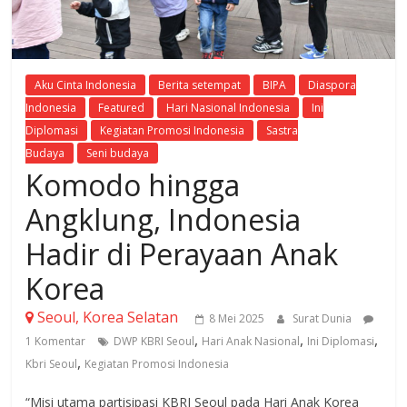
Aku Cinta Indonesia
Berita setempat
BIPA
Diaspora
Indonesia
Featured
Hari Nasional Indonesia
Ini
Diplomasi
Kegiatan Promosi Indonesia
Sastra
Budaya
Seni budaya
Komodo hingga
Angklung, Indonesia
Hadir di Perayaan Anak
Korea
Seoul, Korea Selatan
8 Mei 2025
Surat Dunia
,
,
,
1 Komentar
DWP KBRI Seoul
Hari Anak Nasional
Ini Diplomasi
,
Kbri Seoul
Kegiatan Promosi Indonesia
“Misi utama partisipasi KBRI Seoul pada Hari Anak Korea