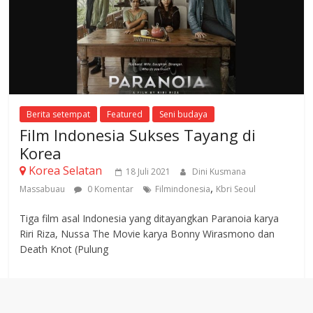
Berita setempat
Featured
Seni budaya
Film Indonesia Sukses Tayang di
Korea
Korea Selatan
18 Juli 2021
Dini Kusmana
,
Massabuau
0 Komentar
Filmindonesia
Kbri Seoul
Tiga film asal Indonesia yang ditayangkan Paranoia karya
Riri Riza, Nussa The Movie karya Bonny Wirasmono dan
Death Knot (Pulung