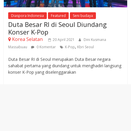
Diaspora Indonesia
Featured
Seni budaya
Duta Besar RI di Seoul Diundang
Konser K-Pop
Korea Selatan
20 April 2021
Dini Kusmana
,
Massabuau
0 Komentar
K-Pop
Kbri Seoul
Duta Besar RI di Seoul merupakan Duta Besar negara
sahabat pertama yang diundang untuk menghadiri langsung
konser K-Pop yang diselenggarakan