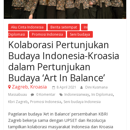
Aku Cinta Indonesia
Berita setempat
Ini
Diplomasi
Promosi Indonesia
Seni budaya
Kolaborasi Pertunjukan
Budaya Indonesia-Kroasia
dalam Pertunjukan
Budaya ‘Art In Balance’
Zagreb, Kroasia
8 April 2021
Dini Kusmana
,
,
Massabuau
0 Komentar
Indonesianway
Ini Diplomasi
,
,
Kbri Zagreb
Promosi Indonesia
Seni budaya Indonesia
Pagelaran budaya ‘Art in Balance’ persembahan KBRI
Zagreb bekerja sama dengan UPSET dan Rezolucija
tampilkan kolaborasi masyarakat Indonesia dan Kroasia