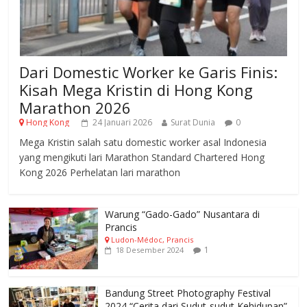
Dari Domestic Worker ke Garis Finis:
Kisah Mega Kristin di Hong Kong
Marathon 2026
Hong Kong
24 Januari 2026
Surat Dunia
0
Mega Kristin salah satu domestic worker asal Indonesia
yang mengikuti lari Marathon Standard Chartered Hong
Kong 2026 Perhelatan lari marathon
Warung “Gado-Gado” Nusantara di
Prancis
Ludon-Médoc, Prancis
1
18 Desember 2024
Bandung Street Photography Festival
2024 “Cerita dari Sudut-sudut Kehidupan”