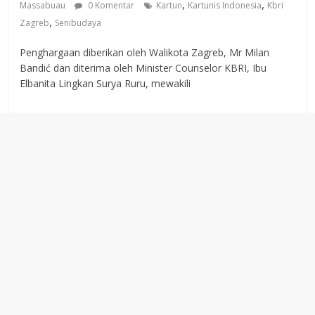
,
,
Massabuau
0 Komentar
Kartun
Kartunis Indonesia
Kbri
,
Zagreb
Senibudaya
Penghargaan diberikan oleh Walikota Zagreb, Mr Milan
Bandić dan diterima oleh Minister Counselor KBRI, Ibu
Elbanita Lingkan Surya Ruru, mewakili