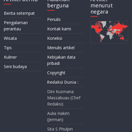
berguna
menurut
negara
Berita setempat
Penulis
Pengalaman
perantau
Kontak kami
Wisata
Koneksi
Tips
Menulis artikel
Kuliner
Kebijakan data
pribadi
Seni budaya
Copyright
Redaksi Dunia :
Dini Kusmana
Massabuau (Chef
Redaksi)
Aulia Hakim
(Jerman)
Sita S Phulpin