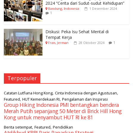
2024 “Cerita dari Sudut-sudut Kehidupan”
Bandung, Indonesia
1 Desember 2024
1
Diskusi: Peka Isu Sehat Mental di
Tempat Kerja
1
Fran, Jerman
28 Oktober 2024
Terpopuler
,
,
Catatan Lutfiana Hong Kong
Cinta Indonesia dengan Agustusan
,
,
Featured
HUT Kemerdekaan RI
Pengalaman dan Inspirasi
Group Hiking Indonesia PMI bentangkan bendera
Merah Putih sepanjang 50 Meter di Brick Hill Hong
Kong untuk menyambut HUT RI ke 81
,
,
Berita setempat
Featured
Pendidikan
Atdikbud KBRI Paris Paparkan Strategi