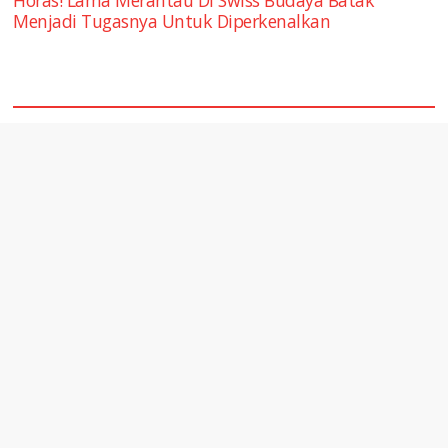
Horas! Lama Merantau Di Swiss Budaya Batak
Menjadi Tugasnya Untuk Diperkenalkan
square2