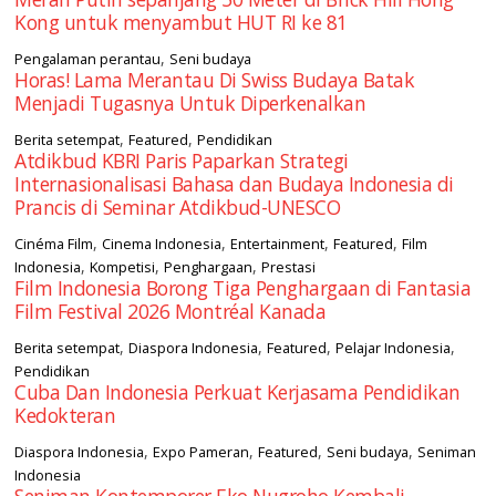
Kong untuk menyambut HUT RI ke 81
,
Pengalaman perantau
Seni budaya
Horas! Lama Merantau Di Swiss Budaya Batak
Menjadi Tugasnya Untuk Diperkenalkan
,
,
Berita setempat
Featured
Pendidikan
Atdikbud KBRI Paris Paparkan Strategi
Internasionalisasi Bahasa dan Budaya Indonesia di
Prancis di Seminar Atdikbud-UNESCO
,
,
,
,
Cinéma Film
Cinema Indonesia
Entertainment
Featured
Film
,
,
,
Indonesia
Kompetisi
Penghargaan
Prestasi
Film Indonesia Borong Tiga Penghargaan di Fantasia
Film Festival 2026 Montréal Kanada
,
,
,
,
Berita setempat
Diaspora Indonesia
Featured
Pelajar Indonesia
Pendidikan
Cuba Dan Indonesia Perkuat Kerjasama Pendidikan
Kedokteran
,
,
,
,
Diaspora Indonesia
Expo Pameran
Featured
Seni budaya
Seniman
Indonesia
Seniman Kontemporer Eko Nugroho Kembali