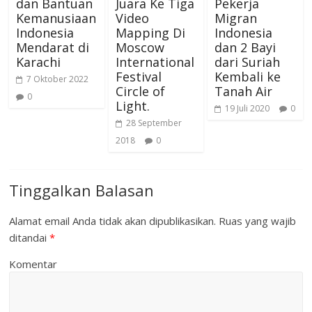
dan Bantuan
Juara Ke Tiga
Pekerja
Kemanusiaan
Video
Migran
Indonesia
Mapping Di
Indonesia
Mendarat di
Moscow
dan 2 Bayi
Karachi
International
dari Suriah
Festival
Kembali ke
7 Oktober 2022
Circle of
Tanah Air
0
Light.
19 Juli 2020
0
28 September
2018
0
Tinggalkan Balasan
Alamat email Anda tidak akan dipublikasikan.
Ruas yang wajib
ditandai
*
Komentar