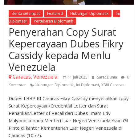
Berita setempat
Featured
Hubungan Diplomatik
Ini
Diplomasi
Pertukaran Diplomatik
Penyerahan Copy Surat
Kepercayaan Dubes Fikry
Cassidy kepada Menlu
Venezuela
Caracas, Venezuela
11 Juli 2025
Surat Dunia
0
,
,
Komentar
Hubungan Diplomatik
Ini Diplomasi
KBRI Caracas
Dubes LBBP RI Caracas Fikry Cassidy menyerahkan copy
Surat Kepercayaan/Credential Letter dan Surat
Penarikan/Letter of Recall dari Dubes Imam Edy
Mulyono kepada Menteri Luar Negeri Venezuela Yvan Gil
Pinto di kantor Kementerian Luar Negeri Venezuela di
Caracas (10 /7).