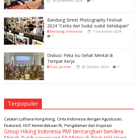
1
18 Desember 2024
Bandung Street Photography Festival
2024 “Cerita dari Sudut-sudut Kehidupan”
Bandung, Indonesia
1 Desember 2024
1
Diskusi: Peka Isu Sehat Mental di
Tempat Kerja
1
Fran, Jerman
28 Oktober 2024
Terpopuler
,
,
Catatan Lutfiana Hong Kong
Cinta Indonesia dengan Agustusan
,
,
Featured
HUT Kemerdekaan RI
Pengalaman dan Inspirasi
Group Hiking Indonesia PMI bentangkan bendera
Merah Putih sepanjang 50 Meter di Brick Hill Hong