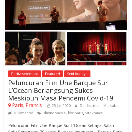
Berita setempat
Featured
Seni budaya
Peluncuran Film Une Barque Sur
L’Ocean Berlangsung Sukes
Meskipun Masa Pendemi Covid-19
Paris, Prancis
25 Juli 2020
Dini Kusmana Massabuau
,
,
0 Komentar
Filmindonesia
kbriparis
vitovrance
Peluncuran Film Une Barque Sur L’Ocean Sebagai Salah
Satu Peringatan 70 tahun Bilateral Indonesia – Prancis Paris,