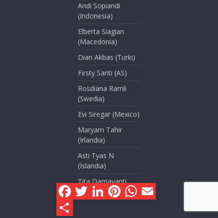
Andi Sopiandi
(Indonesia)
Elberta Siagian
(Macedonia)
Dian Akbas (Turki)
Firsty Santi (AS)
Rosdiana Ramli
(Swedia)
Evi Siregar (Mexico)
Maryam Tahir
(Irlandia)
Asti Tyas N
(Islandia)
Tita Damayanti
F
T
L
P
W
E
(FR/AS)
a
w
i
i
h
m
c
i
n
n
a
a
S
e
t
k
t
t
i
h