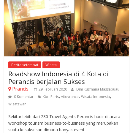
Berita setempat
Wisata
Roadshow Indonesia di 4 Kota di
Perancis berjalan Sukses
Prancis
29 Februari 2020
Dini Kusmana Massabuau
,
,
,
0 Komentar
Kbri Paris
vitovrance
Wisata Indonesia
Wisatawan
Sekitar lebih dari 280 Travel Agents Perancis hadir di acara
workshop tourism business-to-business yang merupakan
suatu kesuksesan dimana banyak event