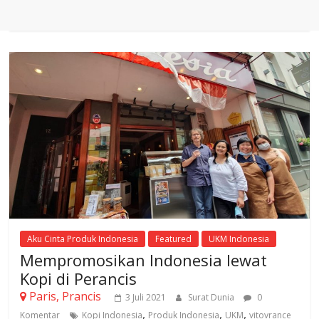
Aku Cinta Produk Indonesia
Featured
UKM Indonesia
Mempromosikan Indonesia lewat
Kopi di Perancis
Paris, Prancis
3 Juli 2021
Surat Dunia
0
,
,
,
Komentar
Kopi Indonesia
Produk Indonesia
UKM
vitovrance