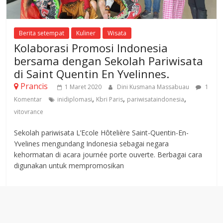
Berita setempat
Kuliner
Wisata
Kolaborasi Promosi Indonesia
bersama dengan Sekolah Pariwisata
di Saint Quentin En Yvelinnes.
Prancis
1 Maret 2020
Dini Kusmana Massabuau
1
,
,
,
Komentar
inidiplomasi
Kbri Paris
pariwisataindonesia
vitovrance
Sekolah pariwisata L’Ecole Hôtelière Saint-Quentin-En-
Yvelines mengundang Indonesia sebagai negara
kehormatan di acara journée porte ouverte. Berbagai cara
digunakan untuk mempromosikan