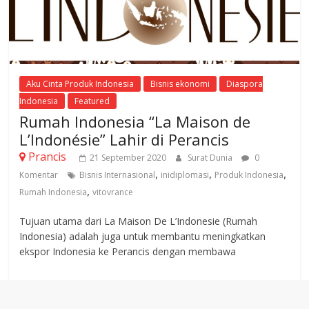
Aku Cinta Produk Indonesia
Bisnis ekonomi
Diaspora
Indonesia
Featured
Rumah Indonesia “La Maison de
L’Indonésie” Lahir di Perancis
Prancis
21 September 2020
Surat Dunia
0
,
,
,
Komentar
Bisnis Internasional
inidiplomasi
Produk Indonesia
,
Rumah Indonesia
vitovrance
Tujuan utama dari La Maison De L’Indonesie (Rumah
Indonesia) adalah juga untuk membantu meningkatkan
ekspor Indonesia ke Perancis dengan membawa