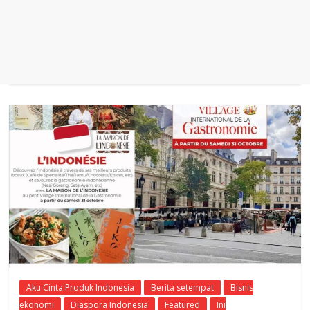
Aku Cinta Produk Indonesia
Berita setempat
Bisnis
ekonomi
Diaspora Indonesia
Featured
Ini