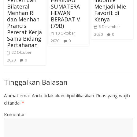
Pertemuan
HARIMAU
Indomie
Bilateral
SUMATERA
Menjadi Mie
Menhan RI
HEWAN
Favorit di
dan Menhan
BERADAT V
Kenya
Prancis
(79B)
8 Desember
Pererat Kerja
10 Oktober
2020
0
Sama Bidang
2020
0
Pertahanan
22 Oktober
2020
0
Tinggalkan Balasan
Alamat email Anda tidak akan dipublikasikan.
Ruas yang wajib
ditandai
*
Komentar