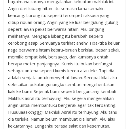
bagaimana caranya mengalahkan kekuatan makhluk ini.
Angin dari lubang hitam itu semakin lama semakin
kencang. Lorong itu seperti terompet raksasa yang
ditiup ribuan orang. Angin yang ke luar bergulung-gulung
seperti awan pekat berwarna hitam. Aku bingung
melihatnya. Mengapa lubang itu berubah seperti
cerobong asap. Semuanya terlihat aneh? Tiba-tiba keluar
naga berwarna hitam kebiru-biruan berkilau, besar sekali,
memiliki empat kaki, bersayap, dan kumisnya entah
berapa meter panjangnya. Kumis itu bukan berfungsi
sebagai antena seperti kumis kecoa atau lele. Tapi dia
adalah senjata untuk menyebat lawan. Secepat kilat aku
selesaikan pukulan gunungku sembari mengehentakan
kaki ke bumi. Sejenak bumi seperti berguncang kembali.
Makhluk asral itu terhuyung. Aku segera mengerahkan
angin untuk membantuku bergerak agar tak terbanting.
Huuuuaaakkhggg!! Makhluk Asral itu terhuyung. Aku tahu
dia terluka. Namun belum membuat dia lemah. Aku akui
kekuatannya. Lenganku terasa sakit dan kesemutan.