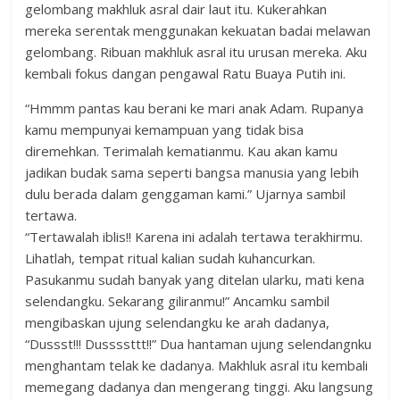
gelombang makhluk asral dair laut itu. Kukerahkan
mereka serentak menggunakan kekuatan badai melawan
gelombang. Ribuan makhluk asral itu urusan mereka. Aku
kembali fokus dangan pengawal Ratu Buaya Putih ini.
“Hmmm pantas kau berani ke mari anak Adam. Rupanya
kamu mempunyai kemampuan yang tidak bisa
diremehkan. Terimalah kematianmu. Kau akan kamu
jadikan budak sama seperti bangsa manusia yang lebih
dulu berada dalam genggaman kami.” Ujarnya sambil
tertawa.
“Tertawalah iblis!! Karena ini adalah tertawa terakhirmu.
Lihatlah, tempat ritual kalian sudah kuhancurkan.
Pasukanmu sudah banyak yang ditelan ularku, mati kena
selendangku. Sekarang giliranmu!” Ancamku sambil
mengibaskan ujung selendangku ke arah dadanya,
“Dussst!!! Dussssttt!!” Dua hantaman ujung selendangnku
menghantam telak ke dadanya. Makhluk asral itu kembali
memegang dadanya dan mengerang tinggi. Aku langsung