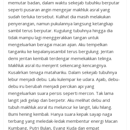
memutar badan, dalam waktu sekejab tubuhku berputar
seperti pusaran angin mengejar makhluk asral yang
sudah terluka tersebut. Kulihat dia masih melakukan
penyerangan, namun pukulannya langsung ketangkap
sambil terus berputar. Kugulung tubuhnya hingga dia
tidak mampu lagi menggerakkan tangan untuk
mengeluarkan beragai macan ajian. Aku tempelkan
tanganku ke kepalanyasambil terus bergulung. Jeritan
demi jeritan kembali terdengar memekakkan telinga.
Makhluk asral itu menjerit sekencang-kencangnya.
Kusalirkan tenaga matahariku. Dalam sekejab tubuhnya
lebur menjadi debu. Lalu kulempar ke udara. Ajaib, debu-
debu iru berubah menjadi percikan api yang
mengeluarkan suara persis seperti mercon. Tak lama
langit jadi gelap dan berpetir. Aku melihat debu arid
tubuh makhluk asral itu meluncur ke langit, lalu hilang.
Bumi hening kembali. Hanya suara kepak sayap naga
terbang yang meledak-ledak membentur energi Macan
Kumbang, Putri Bulan, Eyang Kuda dan empat