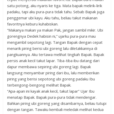
satu potong, aku nyaris ke tiga. Mata bapak melirik-lirik
padaku, tapi aku pura-pura tidak tahu. Sebab Bapak juga
penggemar ubi kayu. Aku tahu, beliau takut makanan
favoritnya keburu kuhabiskan.
“Makanya makan ya makan Pak, jangan sambil mikir. Ubi
gorengnya Dedek habisin ni,” ujarku pura-pura mau
mengambil sepotong lagi. Tangan Bapak dengan cepat
menarik piring berisi ubi goreng lalu diletakkannya di
pangkuannya. Aku tertawa melihat tingkah Bapak. Bapak
persis anak kecil takut lapar. Tiba-tiba ibu datang dari
dapur membawa sepiring ubi goreng lagi. Bapak
langsung menyambar piring dari ibu, lalu memberikan
piring yang berisi sepotong ubi goreng padaku Ibu
terbengong-bengong melihat Bapak.
“Apa-apan ini kayak anak kecil, takut lapar” Ujar Ibu
menatap Bapak. Bapak pura-pura tidak mendengar.
Bahkan piring ubi goreng yang disambarnya, beliau tutupi
dengan tangan. Tawaku kembali meledak melihat kedua