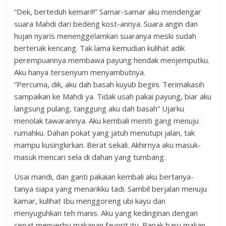
“Dek, berteduh kemari!!” Samar-samar aku mendengar
suara Mahdi dari bedeng kost-annya. Suara angin dan
hujan nyaris menenggelamkan suaranya meski sudah
berteriak kencang. Tak lama kemudian kulihat adik
perempuannya membawa payung hendak menjemputku.
Aku hanya tersenyum menyambutnya.
“Percuma, dik, aku dah basah kuyub begini. Terimakasih
sampaikan ke Mahdi ya. Tidak usah pakai payung, biar aku
langsung pulang, tanggung aku dah basah” Ujarku
menolak tawarannya. Aku kembali meniti gang menuju
rumahku. Dahan pokat yang jatuh menutupi jalan, tak
mampu kusingkirkan. Berat sekali. Akhirnya aku masuk-
masuk mencari sela di dahan yang tumbang.
Usai mandi, dan ganti pakaian kembali aku bertanya-
tanya siapa yang menarikku tadi. Sambil berjalan menuju
kamar, kulihat Ibu menggoreng ubi kayu dan
menyuguhkan teh manis. Aku yang kedinginan dengan
cepat menyerbu makanan favorit itu. Bapak baru makan