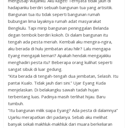
mengusap wajahku. Aku kaget! Ternyata tidak jauh di
hadapanku berdiri sebuah bangunan tua yang artisitik.
Bangunan tua itu tidak seperti bangunan rumah
bubungan lima layaknya rumah adat masyarakat
Bengkulu. Tapi mirip bangunan peninggalan Belanda
degan tembok berdiri kokoh. Di dalam bangunan itu
tengah ada pesta meriah. Kembali aku mengira-ngira,
aku berada di hulu jembatan atau hilir? Lalu mengapa
Eyang mengajak kemari? Apakah hendak mengajakku
menghadiri pesta itu? Beberapa orang kulihat seperti
sangat sibuk di luar gedung.
“Kita berada di tengah-tengah dua jembatan, Selasih. Itu
pantai Kualo. Tidak jauh dari sini.” Ujar Eyang Kuda
menjelaskan. Di belakangku sawah tadah hujan
terbentang luas. Padinya masih terlihat hijau. Baru
tumbuh.
“Itu bangunan milik siapa Eyang? Ada pesta di dalamnya”
Ujarku merapatkan diri padanya. Sebab aku melihat
banyak sekali makhluk-makhluk dari muara berkeliaran